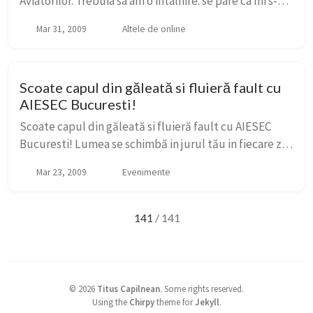
Aviatorilor. Trebuia sa am o intalnire. se pare ca mi s-a
amanat si intrarea mea in publicitate s-a oprit
Mar 31, 2009
Altele de online
momentan la usa. Mai bine zis pe terasa...
Scoate capul din găleată si fluieră fault cu
AIESEC Bucuresti!
Scoate capul din găleată si fluieră fault cu AIESEC
Bucuresti! Lumea se schimbă in jurul tău in fiecare zi.
Totul este o provocare. Cum te afectează asta pe tine?
Mar 23, 2009
Evenimente
Te simţi pregătit? | —|— | Pe ...
141
/ 141
©
2026
Titus Capilnean
.
Some rights reserved.
Using the
Chirpy
theme for
Jekyll
.