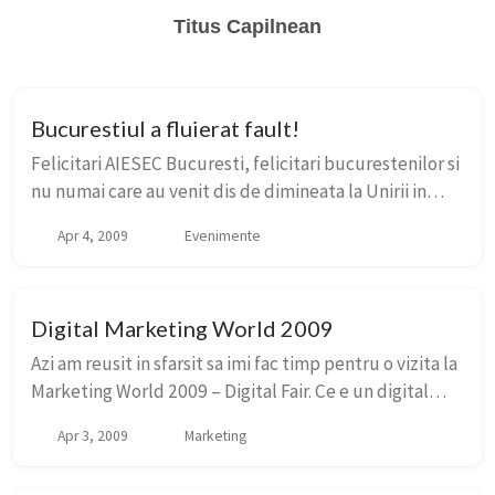
Titus Capilnean
Bucurestiul a fluierat fault!
Felicitari AIESEC Bucuresti, felicitari bucurestenilor si
nu numai care au venit dis de dimineata la Unirii in
parc sa se pregateasca pentru Bucurestiul Fluiera
Apr 4, 2009
Evenimente
Fault din Nou! Cam 700 de suflete...
Digital Marketing World 2009
Azi am reusit in sfarsit sa imi fac timp pentru o vizita la
Marketing World 2009 – Digital Fair. Ce e un digital
fair? Un concept nou de e-event, in care intri intr-o
Apr 3, 2009
Marketing
lume virtuala, esti intampin...