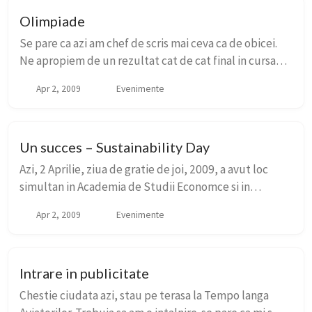
Olimpiade
Se pare ca azi am chef de scris mai ceva ca de obicei.
Ne apropiem de un rezultat cat de cat final in cursa
pentru inscrierea la Olimpiadele comunicarii. Suntem
Apr 2, 2009
Evenimente
5 diversi – eu, Andra, Adi, Andrei...
Un succes – Sustainability Day
Azi, 2 Aprilie, ziua de gratie de joi, 2009, a avut loc
simultan in Academia de Studii Economce si in
Politehnica evenimentul Sustainability Day – marca
Apr 2, 2009
Evenimente
AIESEC Bucuresti. Pentru prima data dupa mu...
Intrare in publicitate
Chestie ciudata azi, stau pe terasa la Tempo langa