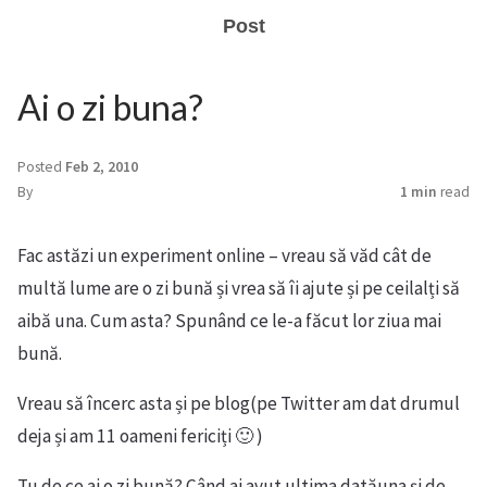
Post
Ai o zi buna?
Posted
Feb 2, 2010
By
1 min
read
Fac astăzi un experiment online – vreau să văd cât de
multă lume are o zi bună și vrea să îi ajute și pe ceilalți să
aibă una. Cum asta? Spunând ce le-a făcut lor ziua mai
bună.
Vreau să încerc asta și pe blog(pe Twitter am dat drumul
deja și am 11 oameni fericiți 🙂 )
Tu de ce ai o zi bună? Când ai avut ultima datăuna și de