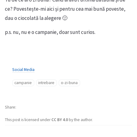
ce? Povestește-mi aici și pentru cea mai bună poveste,
dau o ciocolată la alegere 🙂
p.s. nu, nu e o campanie, doar sunt curios.
Social Media
campanie
intrebare
o-zi-buna
Share
This post is licensed under
CC BY 4.0
by the author.