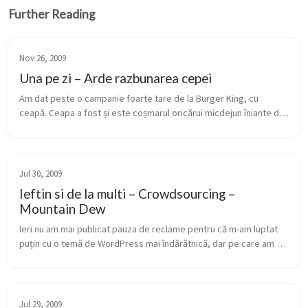
Further Reading
Nov 26, 2009
Una pe zi – Arde razbunarea cepei
Am dat peste o campanie foarte tare de la Burger King, cu 
ceapă. Ceapa a fost și este coșmarul oricărui micdejun îniante de 
o întâlnire de afaceri sau bagă frica în cei care o mănâncă seara, 
înaint...
Jul 30, 2009
Ieftin si de la multi – Crowdsourcing –
Mountain Dew
Ieri nu am mai publicat pauza de reclame pentru că m-am luptat 
puțin cu o temă de WordPress mai îndărătnică, dar pe care am 
modelat-o cum am vrut eu, până la urma. Asta mi-a luat mai mult 
timp decâ...
Jul 29, 2009