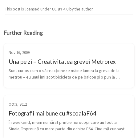
This post is licensed under
CC BY 4.0
by the author.
Further Reading
Nov 16, 2009
Una pe zi – Creativitatea grevei Metrorex
Sunt curios cum o să reacționeze mâine lumea la greva de la 
metrou – eu unul îmi scot bicicleta de pe balcon și o pun la 
treabă. Păcat de sandvișurile de la metrou totuși. 🙂 Va fi haos, 
lume pe st...
Oct 3, 2012
Fotografii mai bune cu #scoalaF64
În weekend, m-am numărat printre norocoșii care au fost la 
Sinaia, împreună cu mare parte din echipa F64. Cine mă cunoaște 
știe că nu prea mă mândresc cu talent artistic, deci nici cu talent 