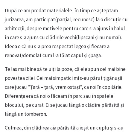
După ce am predat materialele, în timp ce așteptam
jurizarea, am participat(parțial, recunosc) la o discuție cu
arhitecții, despre motivele pentru care s-a ajuns în halul
în care s-a ajuns cu clădirile vechi(lipscani și nu numai).
Ideea e că nu s-a prea respectat legea și fiecare a
renovat/demolat cum l-a tăiat capul și șpaga.
Te las mai bine să te uiți la poze, că ele spun cel mai bine
povestea zilei. Cei mai simpatici mi s-au părut țigănușii
care jucau ”Țară – țară, vrem ostași”, ca noi în copilărie.
Diferența era că noi o făceam în parc sau în spatele
blocului, pe curat. Ei se jucau lângă o clădire părăsită și
lângă un tomberon.
Culmea, din clădirea aia părăsită a ieșit un cuplu și s-au