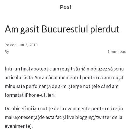
Post
Am gasit Bucurestiul pierdut
Posted
Jun 3, 2010
By
1 min
read
Într-un final apoteotic am reușit să mă mobilizez să scriu
articolul ăsta. Am amânat momentul pentru că am reușit
minunata perfomanță de a-mi șterge notițele când am
formatat iPhone-ul, ieri.
De obicei îmi iau notițe de la evenimente pentru că rețin
mai ușor esența(de asta fac și live blogging/twitter de la
evenimente).