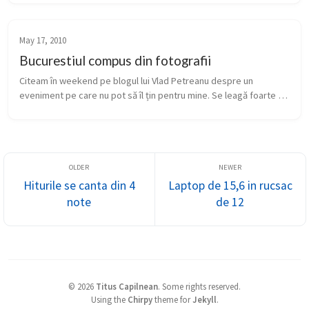
fotogr...
May 17, 2010
Bucurestiul compus din fotografii
Citeam în weekend pe blogul lui Vlad Petreanu despre un 
eveniment pe care nu pot să îl țin pentru mine. Se leagă foarte 
mult de una din ideile pe care le-am prezentat la noaptea de 
Pecha-Kucha – pr...
Hiturile se canta din 4
Laptop de 15,6 in rucsac
note
de 12
©
2026
Titus Capilnean
.
Some rights reserved.
Using the
Chirpy
theme for
Jekyll
.