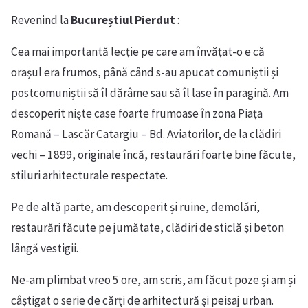
Revenind la
Bucureștiul Pierdut
:
Cea mai importantă lecție pe care am învățat-o e că
orașul era frumos, până când s-au apucat comuniștii și
postcomuniștii să îl dărâme sau să îl lase în paragină. Am
descoperit niște case foarte frumoase în zona Piața
Romană – Lascăr Catargiu – Bd. Aviatorilor, de la clădiri
vechi – 1899, originale încă, restaurări foarte bine făcute,
stiluri arhitecturale respectate.
Pe de altă parte, am descoperit și ruine, demolări,
restaurări făcute pe jumătate, clădiri de sticlă și beton
lângă vestigii.
Ne-am plimbat vreo 5 ore, am scris, am făcut poze și am și
câștigat o serie de cărți de arhitectură și peisaj urban.