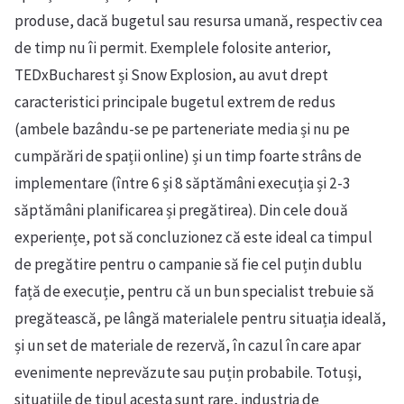
produse, dacă bugetul sau resursa umană, respectiv cea
de timp nu îi permit. Exemplele folosite anterior,
TEDxBucharest și Snow Explosion, au avut drept
caracteristici principale bugetul extrem de redus
(ambele bazându-se pe parteneriate media și nu pe
cumpărări de spații online) și un timp foarte strâns de
implementare (între 6 și 8 săptămâni execuția și 2-3
săptămâni planificarea și pregătirea). Din cele două
experiențe, pot să concluzionez că este ideal ca timpul
de pregătire pentru o campanie să fie cel puțin dublu
față de execuție, pentru că un bun specialist trebuie să
pregătească, pe lângă materialele pentru situația ideală,
și un set de materiale de rezervă, în cazul în care apar
evenimente neprevăzute sau puțin probabile. Totuși,
situațiile de tipul acesta sunt rare, industria de