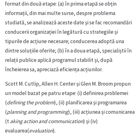
format din două etape: (a) în prima etapă se obțin
informații, din mai multe surse, despre problema
studiată, se analizează aceste date și se fac recomandări
conducerii organizației în legătură cu strategiile și
tipurile de acțiune necesare; conducerea adoptă una
dintre soluțiile oferite; (b) în a doua etapă, specialiștii în
relații publice aplică programul stabilit și, după
încheierea sa, apreciază eficiența acțiunilor.
Scott M. Cutlip, Allen H. Center și Glen M. Broom propun
un model bazat pe patru etape: (i) definirea problemei
(
defining the problem
), (ii) planificarea și programarea
(
planning and programming
), (iii) acțiunea și comunicarea
(t
aking action and communication
) și (iv)
evaluarea(
evaluation
).