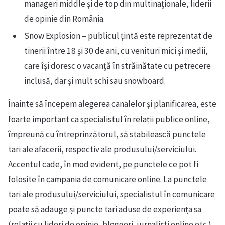
manageri middle și de top din multinaționale, liderii
de opinie din România.
Snow Explosion – publicul țintă este reprezentat de
tinerii între 18 și 30 de ani, cu venituri mici și medii,
care își doresc o vacanță în străinătate cu petrecere
inclusă, dar și mult schi sau snowboard.
Înainte să începem alegerea canalelor și planificarea, este
foarte important ca specialistul în relații publice online,
împreună cu întreprinzătorul, să stabilească punctele
tari ale afacerii, respectiv ale produsului/serviciului.
Accentul cade, în mod evident, pe punctele ce pot fi
folosite în campania de comunicare online. La punctele
tari ale produsului/serviciului, specialistul în comunicare
poate să adauge și puncte tari aduse de experiența sa
(relații cu lideri de opinie, bloggeri, jurnaliști online etc.).