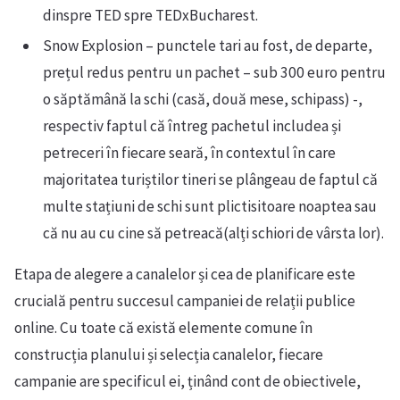
dinspre TED spre TEDxBucharest.
Snow Explosion – punctele tari au fost, de departe,
prețul redus pentru un pachet – sub 300 euro pentru
o săptămână la schi (casă, două mese, schipass) -,
respectiv faptul că întreg pachetul includea și
petreceri în fiecare seară, în contextul în care
majoritatea turiștilor tineri se plângeau de faptul că
multe stațiuni de schi sunt plictisitoare noaptea sau
că nu au cu cine să petreacă(alți schiori de vârsta lor).
Etapa de alegere a canalelor și cea de planificare este
crucială pentru succesul campaniei de relații publice
online. Cu toate că există elemente comune în
construcția planului și selecția canalelor, fiecare
campanie are specificul ei, ținând cont de obiectivele,