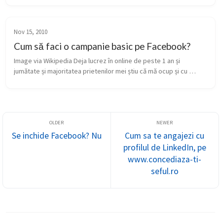
folosi...
Nov 15, 2010
Cum să faci o campanie basic pe Facebook?
Image via Wikipedia Deja lucrez în online de peste 1 an și 
jumătate și majoritatea prietenilor mei știu că mă ocup și cu 
campanii pe Facebook. Unii dintre ei mi-au cerut ajutorul de-a 
lungul timp...
Se inchide Facebook? Nu
Cum sa te angajezi cu
profilul de LinkedIn, pe
www.concediaza-ti-
seful.ro