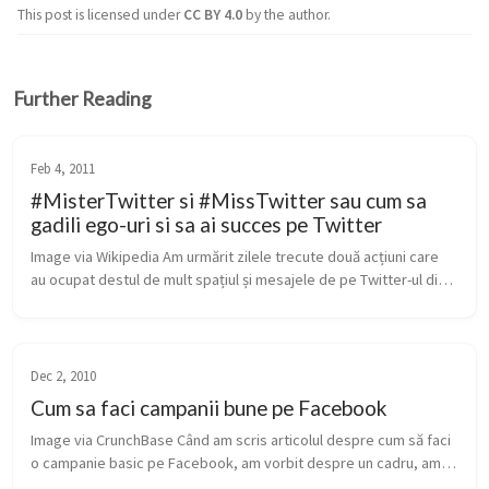
This post is licensed under
CC BY 4.0
by the author.
Further Reading
Feb 4, 2011
#MisterTwitter si #MissTwitter sau cum sa
gadili ego-uri si sa ai succes pe Twitter
Image via Wikipedia Am urmărit zilele trecute două acțiuni care 
au ocupat destul de mult spațiul și mesajele de pe Twitter-ul din 
România. Acțiunile se numesc Miss și Mister Twitter și au fost 
por...
Dec 2, 2010
Cum sa faci campanii bune pe Facebook
Image via CrunchBase Când am scris articolul despre cum să faci 
o campanie basic pe Facebook, am vorbit despre un cadru, am 
dat niște unelte, însă am intrat prea puțin în mecanica de bază a 