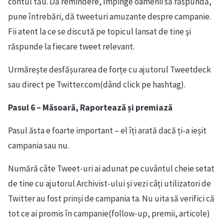
contul tău. Dă remindere, împinge oamenii să răspundă,
pune întrebări, dă tweeturi amuzante despre campanie.
Fii atent la ce se discută pe topicul lansat de tine şi
răspunde la fiecare tweet relevant.
Urmărește desfășurarea de forțe cu ajutorul Tweetdeck
sau direct pe Twitter.com(dând click pe hashtag).
Pasul 6 – Măsoară, Raportează și premiază
Pasul ăsta e foarte important – el îți arată dacă ți-a ieșit
campania sau nu.
Numără câte Tweet-uri ai adunat pe cuvântul cheie setat
de tine cu ajutorul Archivist-ului și vezi câți utilizatori de
Twitter au fost prinși de campania ta. Nu uita să verifici că
tot ce ai promis în campanie(follow-up, premii, articole)