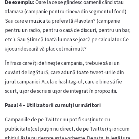
De exemplu:
Oare la ce se gândesc oamenii când stau
#lamasa (campanie pentru cineva din segmentul food).
Sau care e muzica ta preferată #lavolan? (campanie
pentru un radio, pentru o casă de discuri, pentru un bar,
etc.). Sau Știm că toată lumea se joacă pe calculator. Ce
#jocurideseară vă plac cel mai mult?
În fraza care îți definește campania, trebuie să ai un
cuvânt de legătură, care adună toate tweet-urile din
jurul campaniei. Acela e hashtag-ul, care e bine să fie
scurt, ușor de scris și ușor de integrat în propoziții.
Pasul 4 – Utilizatorii cu mulți urmăritori
Campaniile de pe Twitter nu pot fi susținute cu
publicitate(cel puțin nu direct, de pe Twitter) și oricum
ghidul ăsta nu despre asta vorbește. De asta, ia legătura