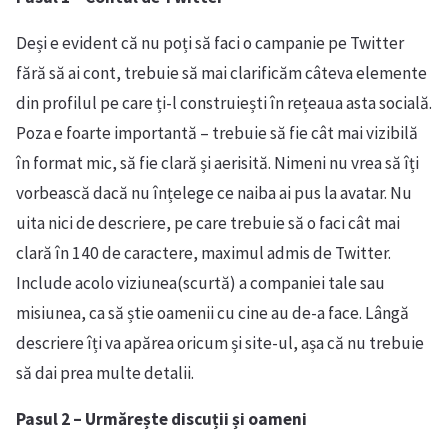
Deși e evident că nu poți să faci o campanie pe Twitter
fără să ai cont, trebuie să mai clarificăm câteva elemente
din profilul pe care ți-l construiești în rețeaua asta socială.
Poza e foarte importantă – trebuie să fie cât mai vizibilă
în format mic, să fie clară și aerisită. Nimeni nu vrea să îți
vorbească dacă nu înțelege ce naiba ai pus la avatar. Nu
uita nici de descriere, pe care trebuie să o faci cât mai
clară în 140 de caractere, maximul admis de Twitter.
Include acolo viziunea(scurtă) a companiei tale sau
misiunea, ca să știe oamenii cu cine au de-a face. Lângă
descriere îți va apărea oricum și site-ul, așa că nu trebuie
să dai prea multe detalii.
Pasul 2 – Urmărește discuții și oameni