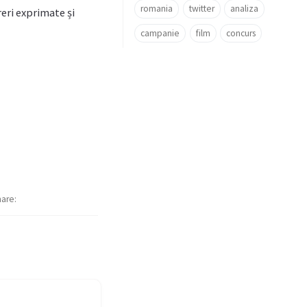
romania
twitter
analiza
eri exprimate și
campanie
film
concurs
hare