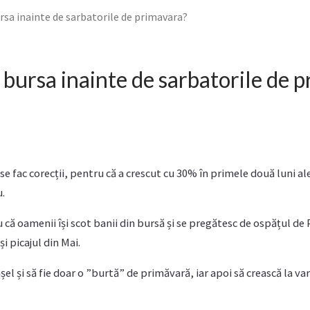
rsa inainte de sarbatorile de primavara?
 bursa inainte de sarbatorile de 
 se fac corecții, pentru că a crescut cu 30% în primele două luni al
.
 că oamenii își scot banii din bursă și se pregătesc de ospățul de
i picajul din Mai.
el și să fie doar o ”burtă” de primăvară, iar apoi să crească la va