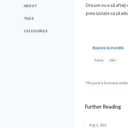
Oricum nu o să aflați
ABOUT
prea izolate ca să ai
TAGS
CATEGORIES
Business & Investitii
bursa
idei
This post is licensed unde
Further Reading
Aug 2, 2011