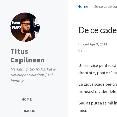
Home
De ce cade bu
De ce cade
Posted
Apr 9, 2012
Titus
By
Capilnean
Unii ar zice pentru că
Marketing, Go-To-Market &
dreptate, poate că nu
Developer Relations | AI |
Identity
Eu zic că scade pentru
urmează dividendele ș
HOME
Sau aș putea să mă înș
mici.
TIMELINE