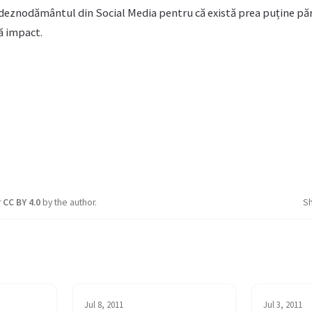
 deznodământul din Social Media pentru că există prea puține păr
bă impact.
r
CC BY 4.0
by the author.
S
Jul 8, 2011
Jul 3, 2011