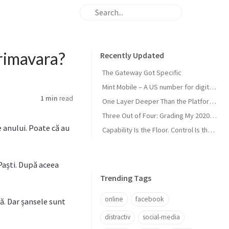
primavara?
Recently Updated
The Gateway Got Specific
Mint Mobile – A US number for digital nomads
1 min
read
One Layer Deeper Than the Platform Can Swallow
Three Out of Four: Grading My 2020 Unicorn Calls
e anului. Poate că au
Capability Is the Floor. Control Is the Moat.
 Paști. După aceea
Trending Tags
online
facebook
ră. Dar șansele sunt
distractiv
social-media