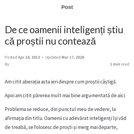
Post
De ce oamenii inteligenți știu
că proștii nu contează
Posted
Apr 24, 2013
Updated
Mar 17, 2026
By
1 min
read
Am citit aberația asta ieri despre cum proștii câștigă.
Apoi am citit părerea mult mai bine argumentată de aici.
Problema se reduce, din punctul meu de vedere, la
afirmația din titlu. Oamenii cu adevărat inteligenți își văd
de treabă, se folosesc de proști și merg mai departe,