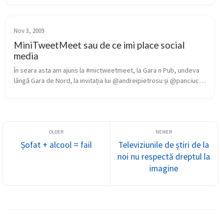
Nov 3, 2009
MiniTweetMeet sau de ce imi place social
media
În seara asta am ajuns la #mictweetmeet, la Gara n Pub, undeva 
lângă Gara de Nord, la invitația lui @andreipietrosu și @panciuc. 
Radu a venit tocmai din Bulgaria, din Sofia pentru tweetmeet-ul 
ăst...
Șofat + alcool = fail
Televiziunile de știri de la
noi nu respectă dreptul la
imagine