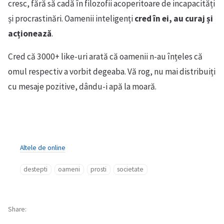
cresc, fără să cadă în filozofii acoperitoare de incapacități
și procrastinări. Oamenii inteligenți
cred în ei, au curaj și
acționează
.
Cred că 3000+ like-uri arată că oamenii n-au înțeles că
omul respectiv a vorbit degeaba. Vă rog, nu mai distribuiți
cu mesaje pozitive, dându-i apă la moară.
Altele de online
destepti
oameni
prosti
societate
Share