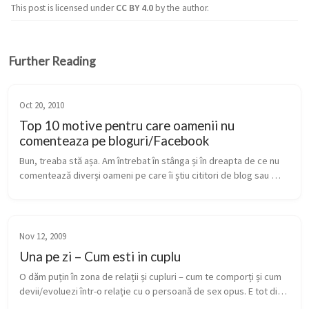
This post is licensed under
CC BY 4.0
by the author.
Further Reading
Oct 20, 2010
Top 10 motive pentru care oamenii nu
comenteaza pe bloguri/Facebook
Bun, treaba stă așa. Am întrebat în stânga și în dreapta de ce nu 
comentează diverși oameni pe care îi știu cititori de blog sau 
utilizatori fervenți de Facebook. N-am reușit să obțin un răspuns 
...
Nov 12, 2009
Una pe zi – Cum esti in cuplu
O dăm puțin în zona de relații și cupluri – cum te comporți și cum 
devii/evoluezi într-o relație cu o persoană de sex opus. E tot din 
clipurile ”Tales of a mere existence„ și descrie perfect relați...