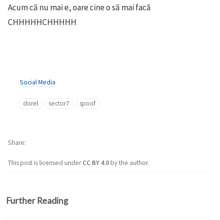
Acum că nu mai e, oare cine o să mai facă
CHHHHHCHHHHH
Social Media
dorel
sector7
spoof
Share
This post is licensed under
CC BY 4.0
by the author.
Further Reading