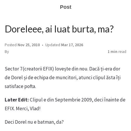
Post
Doreleee, ai luat burta, ma?
Posted
Nov 25, 2010
Updated
Mar 17, 2026
By
1 min
read
Sector 7(creatorii EFIX) lovește din nou. Dacă ți-era dor
de Dorel și de echipa de muncitori, atunci clipul ăsta îți
satisface pofta.
Later Edit:
Clipul e din Septembrie 2009, deci înainte de
EFIX. Merci, Vlad!
Deci Dorel nu e batman, da?