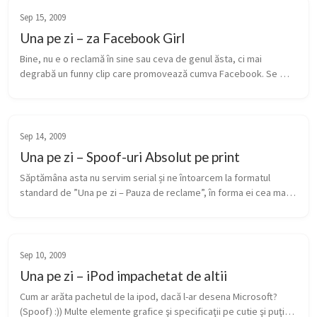
Sep 15, 2009
Una pe zi – za Facebook Girl
Bine, nu e o reclamă în sine sau ceva de genul ăsta, ci mai 
degrabă un funny clip care promovează cumva Facebook. Se 
încadrează aici, just barely. Dar să revenim la subiectul clipului: 
Internet St...
Sep 14, 2009
Una pe zi – Spoof-uri Absolut pe print
Săptămâna asta nu servim serial și ne întoarcem la formatul 
standard de ”Una pe zi – Pauza de reclame”, în forma ei cea mai 
pură și proaspătă. Încep săptămâna cum nu se poate mai prost, 
cu alcool –...
Sep 10, 2009
Una pe zi – iPod impachetat de altii
Cum ar arăta pachetul de la ipod, dacă l-ar desena Microsoft? 
(Spoof) :)) Multe elemente grafice şi specificaţii pe cutie şi puţin 