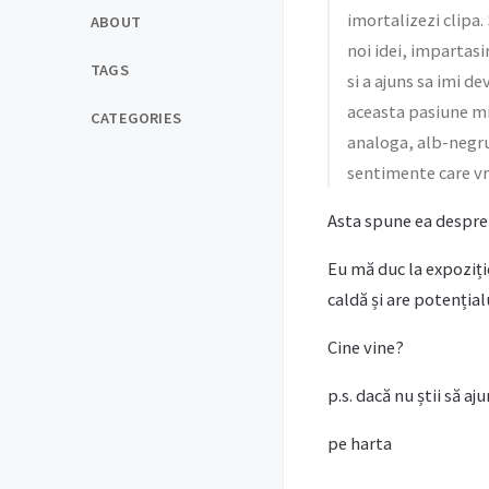
imortalizezi clipa.
ABOUT
noi idei, impartasi
TAGS
si a ajuns sa imi d
aceasta pasiune min
CATEGORIES
analoga, alb-negru 
sentimente care vre
Asta spune ea despre e
Eu mă duc la expoziție
caldă și are potențial
Cine vine?
p.s. dacă nu știi să aju
pe harta