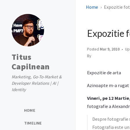
Home
Expozitie fot
Expozitie 
Posted
Mar 9, 2010
Up
Titus
By
Capilnean
Expozitie de arta
Marketing, Go-To-Market &
Developer Relations | AI |
Azinoapte m-a rugat u
Identity
Vineri, pe 12 Martie
fotografie a Alexandr
HOME
Despre fotografie s
TIMELINE
Fotografia este un 