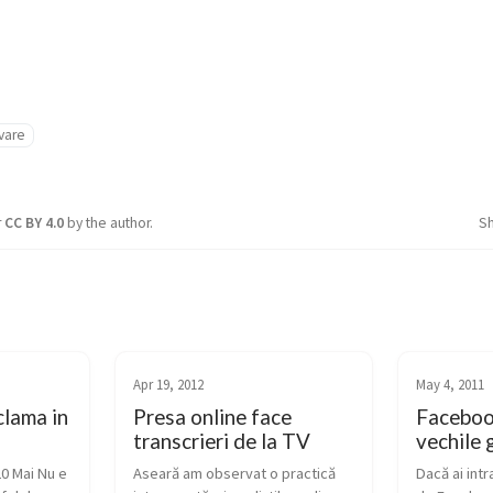
vare
r
CC BY 4.0
by the author.
S
Apr 19, 2012
May 4, 2011
clama in
Presa online face
Faceboo
transcrieri de la TV
vechile 
0 Mai Nu e 
Aseară am observat o practică 
Dacă ai intr