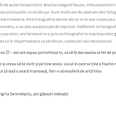
 Si de acolo incepe totul. Analiza imaginii facute, imbunatatirea t
rea concluziilor cu cei din jur. Sunt multi ani de cand am ales fotog
evina si meserie. Arta fotografica devine din ce in ce mai cunoscut
unata, si au ales aceasta cale de expresie. Indiferent ca fotograf
sau color, are farmecul ei si prin ea fotograful isi exprima niste 
a sa le impartaseasca cu cei din jur, cunoscuti sau necunoscuti.
a 🙂 – aici are expus portofoliul ei, ca să îți dai seama ce fel de p
 și vreau să te invit și pe tine acolo. Locul în care se ține e foart
ul să iasă o seară frumoasă, într-o atmosferă de artă foto.
ngi la Serendipity, aici găsești indicații: