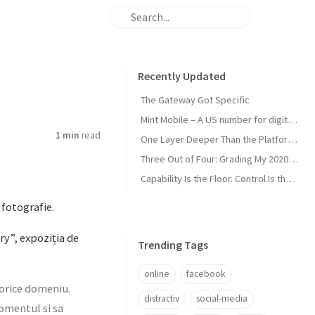
Recently Updated
The Gateway Got Specific
Mint Mobile – A US number for digital nomads
1 min
read
One Layer Deeper Than the Platform Can Swallow
Three Out of Four: Grading My 2020 Unicorn Calls
Capability Is the Floor. Control Is the Moat.
 fotografie.
ry”, expoziția de
Trending Tags
online
facebook
n orice domeniu.
distractiv
social-media
momentul si sa