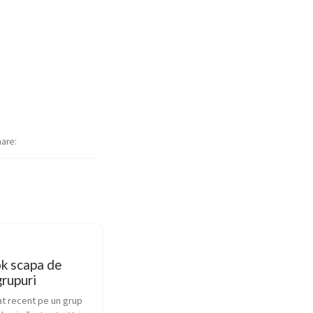
hare
k scapa de
grupuri
at recent pe un grup 