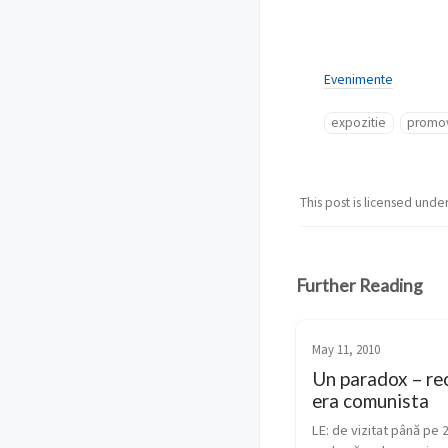
Evenimente
expozitie
promo
This post is licensed unde
Further Reading
May 11, 2010
Un paradox – re
era comunista
LE: de vizitat până pe 2