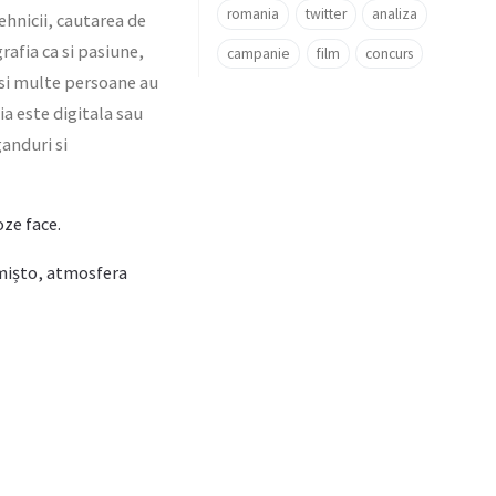
romania
twitter
analiza
ehnicii, cautarea de
rafia ca si pasiune,
campanie
film
concurs
a si multe persoane au
ia este digitala sau
ganduri si
oze face.
e mișto, atmosfera