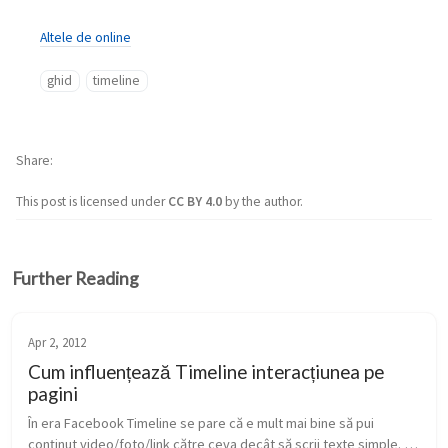
Altele de online
ghid
timeline
Share
This post is licensed under
CC BY 4.0
by the author.
Further Reading
Apr 2, 2012
Cum influențează Timeline interacțiunea pe
pagini
În era Facebook Timeline se pare că e mult mai bine să pui 
conținut video/foto/link către ceva decât să scrii texte simple. 