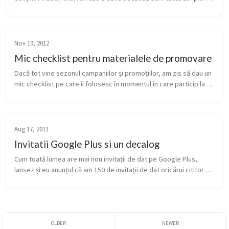
Mai mult, dacă știi să te folosești de Pinned posts, poți să ții 
mesajele...
Nov 19, 2012
Mic checklist pentru materialele de promovare
Dacă tot vine sezonul campaniilor și promoțiilor, am zis să dau un 
mic checklist pe care îl folosesc în momentul în care particip la 
producția de materiale de promovare: Titlul trebuie să se va...
Aug 17, 2011
Invitatii Google Plus si un decalog
Cum toată lumea are mai nou invitații de dat pe Google Plus, 
lansez și eu anunțul că am 150 de invitații de dat oricărui cititor 
de blog care lasă un comentariu mai jos și spune în mai mult de 5 
cu...