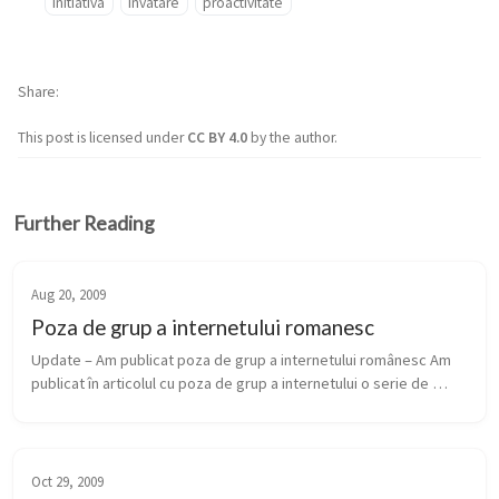
initiativa
invatare
proactivitate
Share
This post is licensed under
CC BY 4.0
by the author.
Further Reading
Aug 20, 2009
Poza de grup a internetului romanesc
Update – Am publicat poza de grup a internetului românesc Am 
publicat în articolul cu poza de grup a internetului o serie de 
imagini care reprezintă câteva site-uri renumite internațional. 
Acum vr...
Oct 29, 2009