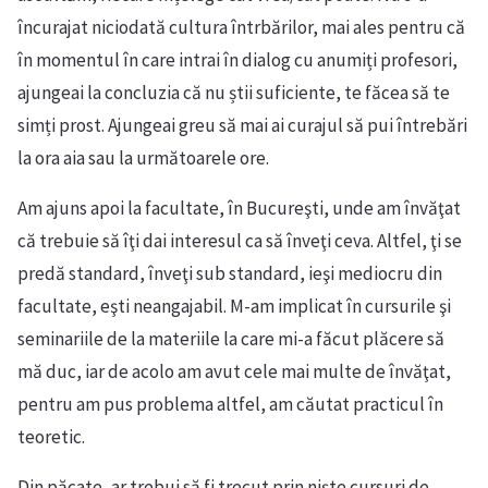
încurajat niciodată cultura întrbărilor, mai ales pentru că
în momentul în care intrai în dialog cu anumiți profesori,
ajungeai la concluzia că nu știi suficiente, te făcea să te
simți prost. Ajungeai greu să mai ai curajul să pui întrebări
la ora aia sau la următoarele ore.
Am ajuns apoi la facultate, în Bucureşti, unde am învăţat
că trebuie să îţi dai interesul ca să înveţi ceva. Altfel, ţi se
predă standard, înveţi sub standard, ieşi mediocru din
facultate, eşti neangajabil. M-am implicat în cursurile şi
seminariile de la materiile la care mi-a făcut plăcere să
mă duc, iar de acolo am avut cele mai multe de învăţat,
pentru am pus problema altfel, am căutat practicul în
teoretic.
Din păcate, ar trebui să fi trecut prin nişte cursuri de