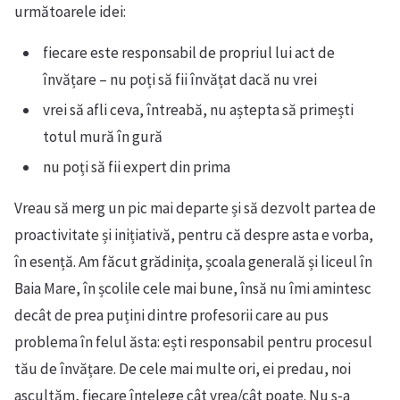
următoarele idei:
fiecare este responsabil de propriul lui act de
învățare – nu poți să fii învățat dacă nu vrei
vrei să afli ceva, întreabă, nu aștepta să primești
totul mură în gură
nu poți să fii expert din prima
Vreau să merg un pic mai departe și să dezvolt partea de
proactivitate și inițiativă, pentru că despre asta e vorba,
în esență. Am făcut grădinița, școala generală și liceul în
Baia Mare, în școlile cele mai bune, însă nu îmi amintesc
decât de prea puțini dintre profesorii care au pus
problema în felul ăsta: ești responsabil pentru procesul
tău de învățare. De cele mai multe ori, ei predau, noi
ascultăm, fiecare înțelege cât vrea/cât poate. Nu s-a