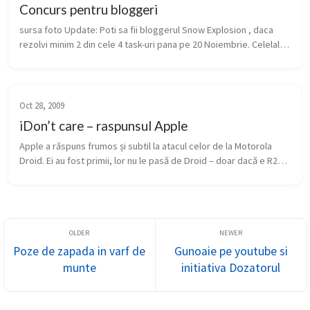
Concurs pentru bloggeri
sursa foto Update: Poti sa fii bloggerul Snow Explosion , daca 
rezolvi minim 2 din cele 4 task-uri pana pe 20 Noiembrie. Celelalte 
task-uri le afli saptamanile urmatoare, aici, pe freejump.ro Lum...
Oct 28, 2009
iDon’t care – raspunsul Apple
Apple a răspuns frumos și subtil la atacul celor de la Motorola 
Droid. Ei au fost primii, lor nu le pasă de Droid – doar dacă e R2D2 
🙂 Citiți și ce am scris despre celălalt iDont – cu Motorola.
Poze de zapada in varf de
Gunoaie pe youtube si
munte
initiativa Dozatorul