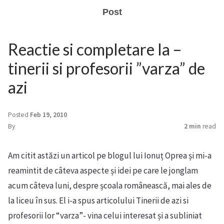
Post
Reactie si completare la –
tinerii si profesorii ”varza” de
azi
Posted
Feb 19, 2010
By
2 min
read
Am citit astăzi un articol pe blogul lui Ionuț Oprea și mi-a
reamintit de câteva aspecte și idei pe care le jonglam
acum câteva luni, despre școala românească, mai ales de
la liceu în sus. El i-a spus articolului Tinerii de azi si
profesorii lor “varza”- vina celui interesat și a subliniat