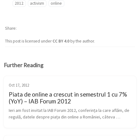
2012
activism
online
Share
This post is licensed under
CC BY 4.0
by the author.
Further Reading
Oct 17, 2012
Piata de online a crescut in semestrul 1 cu 7%
(YoY) – IAB Forum 2012
Ieri am fost invitat la IAB Forum 2012, conferința la care aflăm, de 
regulă, datele despre piața din online a României, câteva 
comparații cu Europa, reglementări, trenduri de dezvoltare și 
case-uri...