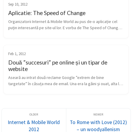
Sep 10, 2012
Aplicatie: The Speed of Change
Organizatorii Internet & Mobile World au pus de-o aplicație cel 
puțin interesantă pe site-ul lor. E vorba de The Speed of Change 
in Today’s Digital Age (nume cam lung, după mine), prin care poț...
Feb 1, 2012
Două ”succesuri” pe online și un tipar de
website
Aseară au intrat două reclame Google ”extrem de bine 
targetate” în căsuța mea de email. Una era la găini și ouat, alta la 
fonduri nerambursabile. Ambele merg pe soluția de website-
fluviu, în care...
Internet & Mobile World
To Rome with Love (2012)
2012
– un woodyallenism