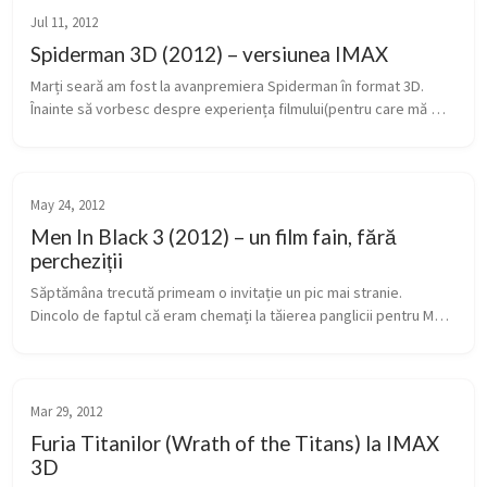
Jul 11, 2012
Spiderman 3D (2012) – versiunea IMAX
Marți seară am fost la avanpremiera Spiderman în format 3D. 
Înainte să vorbesc despre experiența filmului(pentru care mă 
înclin și mulțumesc din nou Cinema City, InterCom Film 
Distribution, precum ...
May 24, 2012
Men In Black 3 (2012) – un film fain, fără
percheziții
Săptămâna trecută primeam o invitație un pic mai stranie. 
Dincolo de faptul că eram chemați la tăierea panglicii pentru Men 
in Black 3 în România, la Cinema City, la IMAX, în AFI Palace 
Cotroceni, ...
Mar 29, 2012
Furia Titanilor (Wrath of the Titans) la IMAX
3D