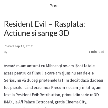
Post
Resident Evil – Rasplata:
Actiune si sange 3D
Posted
Sep 13, 2012
By
1 min
read
Aseară m-am anturat cu Mihnea și ne-am lăsat fetele
acasă pentru că filmul la care am ajuns nu era de ele.
Serios, nu vă duceți prietenele la film decât dacă dădeau
foc pisicilor când erau mici. Precum ziceam și în titlu, am
fost la Resident Evil: Retribution, primul din serie în 3D
IMAX, la Afi Palace Cotroceni, grație Cinema City,