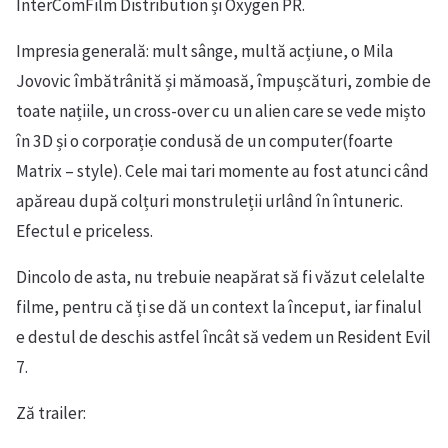
InterComFilm Distribution și Oxygen PR.
Impresia generală: mult sânge, multă acțiune, o Mila
Jovovic îmbătrânită și mămoasă, împușcături, zombie de
toate națiile, un cross-over cu un alien care se vede mișto
în 3D și o corporație condusă de un computer(foarte
Matrix – style). Cele mai tari momente au fost atunci când
apăreau după colțuri monstruleții urlând în întuneric.
Efectul e priceless.
Dincolo de asta, nu trebuie neapărat să fi văzut celelalte
filme, pentru că ți se dă un context la început, iar finalul
e destul de deschis astfel încât să vedem un Resident Evil
7.
Ză trailer: