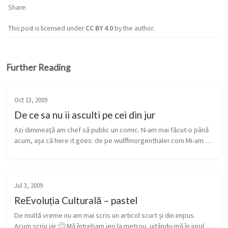
Share
This post is licensed under
CC BY 4.0
by the author.
Further Reading
Oct 13, 2009
De ce sa nu ii asculti pe cei din jur
Azi dimineață am chef să public un comic. N-am mai făcut-o până 
acum, așa că here it goes: de pe wulffmorgenthaler.com Mi-am 
amintit de ea când am citit din nou articolul lui Arhi despre 
moment...
Jul 3, 2009
ReEvoluția Culturală – pastel
De multă vreme nu am mai scris un articol scurt și din impus. 
Acum scriu iar 🙂 Mă întrebam ieri la metrou, uitându-mă în jurul 