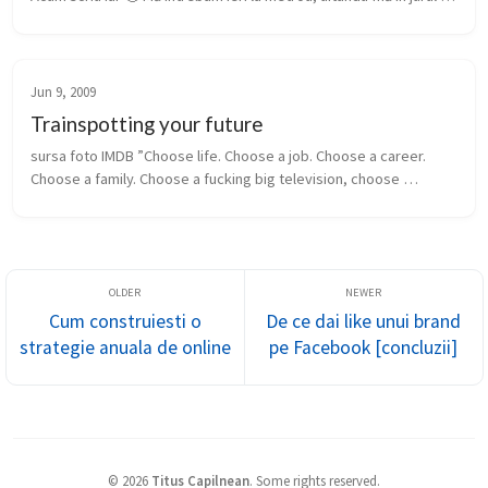
meu, mai ales că era ora la care se întorcea lumea acasă, de ce 
femeil...
Jun 9, 2009
Trainspotting your future
sursa foto IMDB ”Choose life. Choose a job. Choose a career. 
Choose a family. Choose a fucking big television, choose 
washing machines, cars, compact disc players, and electrical tin 
openers. ...
Cum construiesti o
De ce dai like unui brand
strategie anuala de online
pe Facebook [concluzii]
©
2026
Titus Capilnean
.
Some rights reserved.