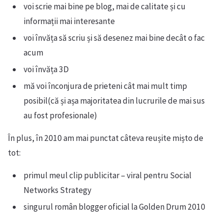
voi scrie mai bine pe blog, mai de calitate și cu
informații mai interesante
voi învăța să scriu și să desenez mai bine decât o fac
acum
voi învăța 3D
mă voi înconjura de prieteni cât mai mult timp
posibil(că și așa majoritatea din lucrurile de mai sus
au fost profesionale)
În plus, în 2010 am mai punctat câteva reușite mișto de
tot:
primul meul clip publicitar – viral pentru Social
Networks Strategy
singurul român blogger oficial la Golden Drum 2010