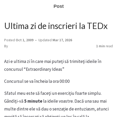
Post
Ultima zi de inscrieri la TEDx
Posted
Oct 1, 2009
Updated
Mar 17, 2026
By
1 min
read
Azi e ultima zi în care mai puteţi să trimiteţi ideile în
concursul “Extraordinary Ideas”
Concursul se va încheia la ora 00:00
Sfatul meu este să faceţi un exerciţiu foarte simplu.
Gândiţi-vă
5 minute
la ideile voastre. Dacă una sau mai
multe dintre ele vă dau o senzaţie de entuziasm, atunci
merită să încercaţi să obţineţi un loc în sală la