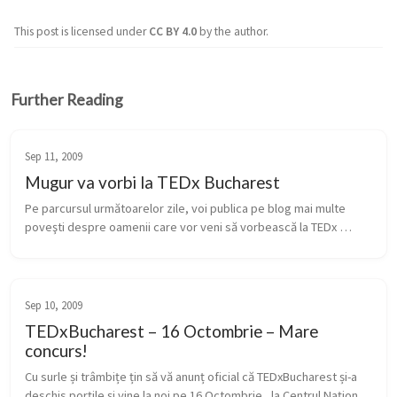
This post is licensed under
CC BY 4.0
by the author.
Further Reading
Sep 11, 2009
Mugur va vorbi la TEDx Bucharest
Pe parcursul următoarelor zile, voi publica pe blog mai multe 
poveşti despre oamenii care vor veni să vorbească la TEDx 
Bucharest pe 16 Octombrie, la Centrul Naţional Al Dansului. 🙂 Am 
scris un ar...
Sep 10, 2009
TEDxBucharest – 16 Octombrie – Mare
concurs!
Cu surle și trâmbițe țin să vă anunț oficial că TEDxBucharest și-a 
deschis porțile și vine la noi pe 16 Octombrie , la Centrul Național 