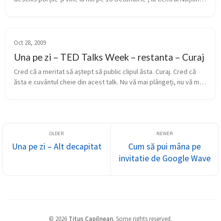
al Dansului, în Teatrul Național București. Cu ocazia asta, ...
Oct 28, 2009
Una pe zi – TED Talks Week – restanta – Curaj
Cred că a meritat să aștept să public clipul ăsta. Curaj. Cred că 
ăsta e cuvântul cheie din acest talk. Nu vă mai plângeți, nu vă mai 
înjurați condiția. Încercați să locuiți într-o dubă timp de 1 a...
Una pe zi – Alt decapitat
Cum să pui mâna pe
invitatie de Google Wave
©
2026
Titus Capilnean
.
Some rights reserved.