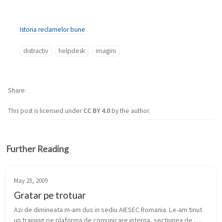
Istoria reclamelor bune
distractiv
helpdesk
imagini
Share
This post is licensed under
CC BY 4.0
by the author.
Further Reading
May 23, 2009
Gratar pe trotuar
Azi de dimineata m-am dus in sediu AIESEC Romania. Le-am tinut 
un training pe plaforma de comunicare interna, sectiunea de 