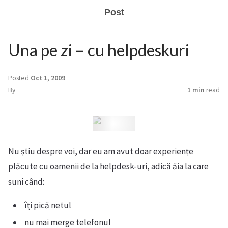
Post
Una pe zi – cu helpdeskuri
Posted
Oct 1, 2009
By
1 min
read
Nu știu despre voi, dar eu am avut doar experiențe
plăcute cu oamenii de la helpdesk-uri, adică ăia la care
suni când:
îți pică netul
nu mai merge telefonul