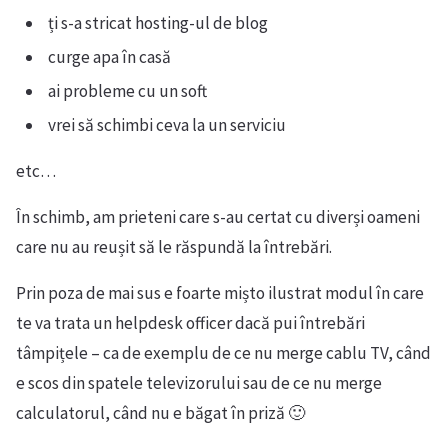
ți s-a stricat hosting-ul de blog
curge apa în casă
ai probleme cu un soft
vrei să schimbi ceva la un serviciu
etc…
În schimb, am prieteni care s-au certat cu diverși oameni
care nu au reușit să le răspundă la întrebări.
Prin poza de mai sus e foarte mișto ilustrat modul în care
te va trata un helpdesk officer dacă pui întrebări
tâmpițele – ca de exemplu de ce nu merge cablu TV, când
e scos din spatele televizorului sau de ce nu merge
calculatorul, când nu e băgat în priză 🙂