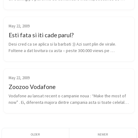
comunicare pentru internationali – echipa de suport Incoming 
Exchange. Se...
May 22, 2009
Esti fata si iti cade parul?
Desi cred ca se aplica si la barbati :)) Azi sunt plin de virale. 
Foltene a dat lovitura cu asta – peste 300.000 views pe 
youtoube, la un clip in limba romana. E usor de inteles ce si cum. 
edit: ...
May 22, 2009
Zoozoo Vodafone
Vodafone au lansat recent o campanie noua : “Make the most of 
now” . Ei, diferenta majora dintre campania asta si toate celelalte 
campanii vodafone e Zoozoo(ZUZU? 🙂 ), un animalutz amuzant 
pus in t...