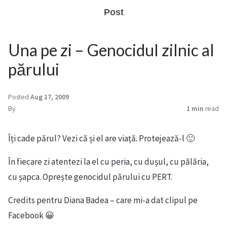
Post
Una pe zi – Genocidul zilnic al
părului
Posted
Aug 17, 2009
By
1 min
read
Îți cade părul? Vezi că și el are viață. Protejează-l 🙂
În fiecare zi atentezi la el cu peria, cu dușul, cu pălăria,
cu șapca. Oprește genocidul părului cu PERT.
Credits pentru Diana Badea – care mi-a dat clipul pe
Facebook 😀