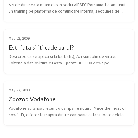
Azi de dimineata m-am dus in sediu AIESEC Romania. Le-am tinut 
un training pe plaforma de comunicare interna, sectiunea de 
comunicare pentru internationali – echipa de suport Incoming 
Exchange. Se...
May 22, 2009
Esti fata si iti cade parul?
Desi cred ca se aplica si la barbati :)) Azi sunt plin de virale. 
Foltene a dat lovitura cu asta – peste 300.000 views pe 
youtoube, la un clip in limba romana. E usor de inteles ce si cum. 
edit: ...
May 22, 2009
Zoozoo Vodafone
Vodafone au lansat recent o campanie noua : “Make the most of 
now” . Ei, diferenta majora dintre campania asta si toate celelalte 
campanii vodafone e Zoozoo(ZUZU? 🙂 ), un animalutz amuzant 
pus in t...