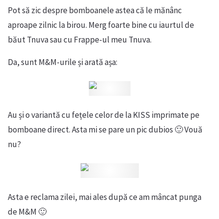
Pot să zic despre bomboanele astea că le mănânc
aproape zilnic la birou. Merg foarte bine cu iaurtul de
băut Tnuva sau cu Frappe-ul meu Tnuva.
Da, sunt M&M-urile și arată așa:
Au și o variantă cu fețele celor de la KISS imprimate pe
bomboane direct. Asta mi se pare un pic dubios 🙂 Vouă
nu?
Asta e reclama zilei, mai ales după ce am mâncat punga
de M&M 🙂