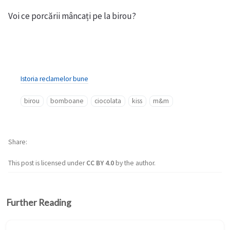
Voi ce porcării mâncați pe la birou?
Istoria reclamelor bune
birou
bomboane
ciocolata
kiss
m&m
Share
This post is licensed under
CC BY 4.0
by the author.
Further Reading