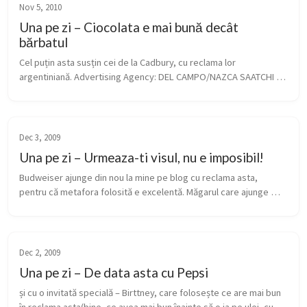
Nov 5, 2010
Una pe zi – Ciocolata e mai bună decât
bărbatul
Cel puțin asta susțin cei de la Cadbury, cu reclama lor 
argentiniană. Advertising Agency: DEL CAMPO/NAZCA SAATCHI & 
SAATCHI Buenos Aires, ARGENTINA Production Company: PRIMO 
Buenos Aires, ...
Dec 3, 2009
Una pe zi – Urmeaza-ti visul, nu e imposibil!
Budweiser ajunge din nou la mine pe blog cu reclama asta, 
pentru că metafora folosită e excelentă. Măgarul care ajunge 
alături de caii de rasă e mânat de muncă, exercițiu, motivație și 
entuziasm. P...
Dec 2, 2009
Una pe zi – De data asta cu Pepsi
și cu o invitată specială – Birttney, care folosește ce are mai bun 