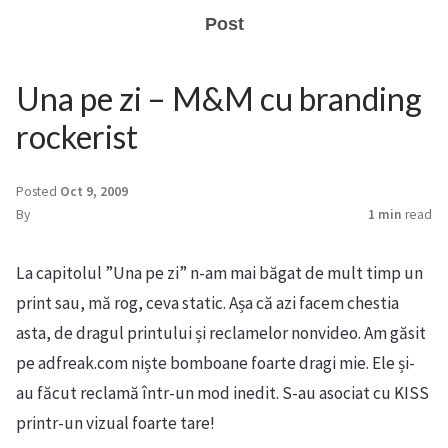
Post
Una pe zi – M&M cu branding
rockerist
Posted
Oct 9, 2009
By
1 min
read
La capitolul ”Una pe zi” n-am mai băgat de mult timp un
print sau, mă rog, ceva static. Așa că azi facem chestia
asta, de dragul printului și reclamelor nonvideo. Am găsit
pe adfreak.com niște bomboane foarte dragi mie. Ele și-
au făcut reclamă într-un mod inedit. S-au asociat cu KISS
printr-un vizual foarte tare!