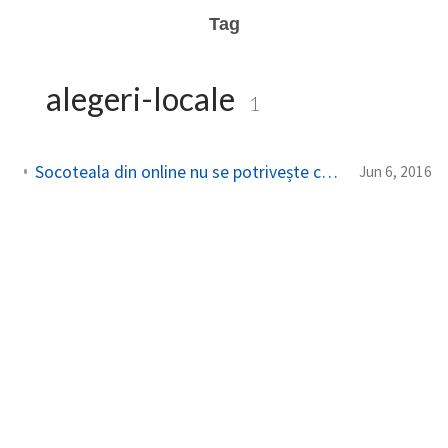
Tag
alegeri-locale
1
Socoteala din online nu se potrivește cu cea din secția de votare
Jun 6, 2016