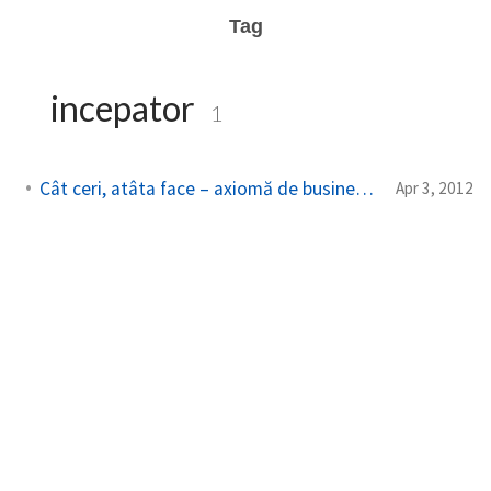
Tag
incepator
1
Cât ceri, atâta face – axiomă de business online și offline
Apr 3, 2012