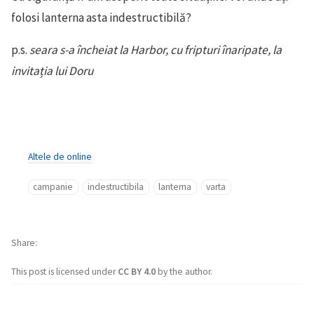
folosi lanterna asta indestructibilă?
p.s.
seara s-a încheiat la Harbor, cu fripturi înaripate, la
invitația lui Doru
Altele de online
campanie
indestructibila
lanterna
varta
Share
This post is licensed under
CC BY 4.0
by the author.