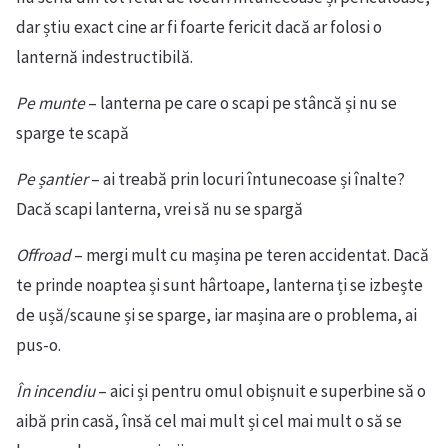
dar știu exact cine ar fi foarte fericit dacă ar folosi o
lanternă indestructibilă.
Pe munte
– lanterna pe care o scapi pe stâncă și nu se
sparge te scapă
Pe șantier
– ai treabă prin locuri întunecoase și înalte?
Dacă scapi lanterna, vrei să nu se spargă
Offroad
– mergi mult cu mașina pe teren accidentat. Dacă
te prinde noaptea și sunt hârtoape, lanterna ți se izbește
de ușă/scaune și se sparge, iar mașina are o problema, ai
pus-o.
În incendiu
– aici și pentru omul obișnuit e superbine să o
aibă prin casă, însă cel mai mult și cel mai mult o să se