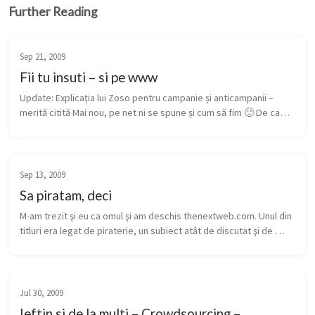
Further Reading
Sep 21, 2009
Fii tu insuti – si pe www
Update: Explicația lui Zoso pentru campanie și anticampanii – 
merită citită Mai nou, pe net ni se spune și cum să fim 🙂 De cam 
o săptămână, se dezbate pe bloguri campania Microsoft, “fii 
deștept”...
Sep 13, 2009
Sa piratam, deci
M-am trezit şi eu ca omul şi am deschis thenextweb.com. Unul din 
titluri era legat de piraterie, un subiect atât de discutat şi de 
sensibil în ultima vreme. La noi, chiar a fost o mică discuţie la ...
Jul 30, 2009
Ieftin si de la multi – Crowdsourcing –