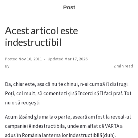
Post
Acest articol este
indestructibil
Posted
Nov 16, 2011
Updated
Mar 17, 2026
By
2 min
read
Da, chiar este, așa că nu te chinui, n-ai cum să îl distrugi.
Poți, cel mult, să comentezi și să încerci să îl faci praf. Tot
nu o să reușești.
Acum lăsând gluma la o parte, aseară am fost la reveal-ul
campaniei #indestructibila, unde am aflat că VARTA a
adus în România lanterna lor indestructibilă(duh).