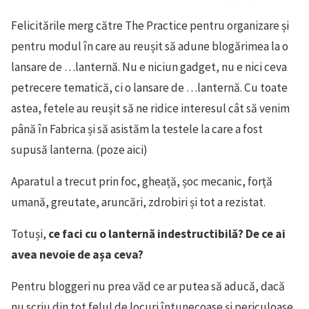
Felicitările merg către The Practice pentru organizare și
pentru modul în care au reușit să adune blogărimea la o
lansare de …lanternă. Nu e niciun gadget, nu e nici ceva
petrecere tematică, ci o lansare de …lanternă. Cu toate
astea, fetele au reușit să ne ridice interesul cât să venim
până în Fabrica și să asistăm la testele la care a fost
supusă lanterna. (poze aici)
Aparatul a trecut prin foc, gheață, șoc mecanic, forță
umană, greutate, aruncări, zdrobiri și tot a rezistat.
Totuși,
ce faci cu o lanternă indestructibilă? De ce ai
avea nevoie de așa ceva?
Pentru bloggeri nu prea văd ce ar putea să aducă, dacă
nu scriu din tot felul de locuri întunecoase și periculoase,