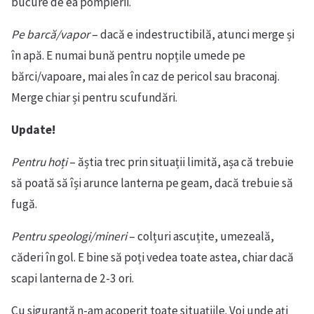
bucure de ea pompierii.
Pe barcă/vapor
– dacă e indestructibilă, atunci merge și
în apă. E numai bună pentru nopțile umede pe
bărci/vapoare, mai ales în caz de pericol sau braconaj.
Merge chiar și pentru scufundări.
Update!
Pentru hoți
– ăștia trec prin situații limită, așa că trebuie
să poată să își arunce lanterna pe geam, dacă trebuie să
fugă.
Pentru speologi/mineri
– colțuri ascuțite, umezeală,
căderi în gol. E bine să poți vedea toate astea, chiar dacă
scapi lanterna de 2-3 ori.
Cu siguranță n-am acoperit toate situațiile. Voi unde ați