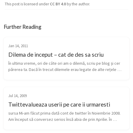
This post is licensed under
CC BY 4.0
by the author.
Further Reading
Jan 14, 2011
Dilema de inceput – cat de des sa scriu
În ultima vreme, ori de câte ori am o dilemă, scriu pe blog și cer 
părerea ta. Dacă în trecut dilemele erau legate de alte rețele 
sociale, acum dilema pe care o am de ieri este legată strâns de 
blo...
Jul 14, 2009
Twittevalueaza userii pe care ii urmaresti
sursa Mi-am făcut prima dată cont de twitter în Noiembrie 2008. 
Am început să conversez serios însă abia de prin Aprilie. În 
momentul acesta am în jur de 700 de updates, peste 100 de 
oameni pe car...