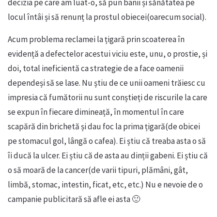
decizia pe care am luat-o, să pun banii și sănătatea pe
locul întâi și să renunț la prostul obiecei(oarecum social).
Acum problema reclamei la țigară prin scoaterea în
evidență a defectelor acestui viciu este, unu, o prostie, și
doi, total ineficientă ca strategie de a face oamenii
dependeși să se lase. Nu știu de ce unii oameni trăiesc cu
impresia că fumătorii nu sunt conștieți de riscurile la care
se expun în fiecare dimineață, în momentul în care
scapără din brichetă și dau foc la prima țigară(de obicei
pe stomacul gol, lângă o cafea). Ei știu că treaba asta o să
îi ducă la ulcer. Ei știu că de asta au dinții gabeni. Ei știu că
o să moară de la cancer(de varii tipuri, plămâni, gât,
limbă, stomac, intestin, ficat, etc, etc.) Nu e nevoie de o
campanie publicitară să afle ei asta 🙂