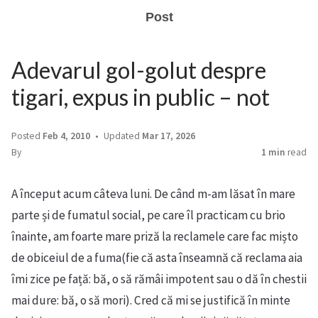
Post
Adevarul gol-golut despre
tigari, expus in public – not
Posted
Feb 4, 2010
Updated
Mar 17, 2026
By
1 min
read
A început acum câteva luni. De când m-am lăsat în mare
parte și de fumatul social, pe care îl practicam cu brio
înainte, am foarte mare priză la reclamele care fac mișto
de obiceiul de a fuma(fie că asta înseamnă că reclama aia
îmi zice pe față: bă, o să rămâi impotent sau o dă în chestii
mai dure: bă, o să mori). Cred că mi se justifică în minte