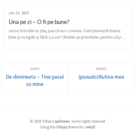
Jan 14, 2010
Una pe zi – O fi pe bune?
sursa foto Băi nu știu, parcă nu-s convins. Funcționează foarte 
bine și cu țigări și fără. La voi? (fetele au prioritate, pentru că pot 
fi obiective în situația de față)
De dimineata – Tine pasul
(pseudo)Rutina mea
cu mine
©
2026
Titus Capilnean
.
Some rights reserved.
Using the
Chirpy
theme for
Jekyll
.