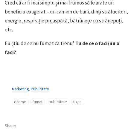
Cred că ar fi mai simplu și mai frumos să le arate un
beneficiu exagerat – un camion de bani, dinți strălucitori,
energie, respirație proaspătă, bătrânețe cu strănepoți,
etc.
Eu știu de ce nu fumez ca trenu’.
Tu de ce o faci/nu o
faci?
Marketing
,
Publicitate
dileme
fumat
publciitate
tigari
Share