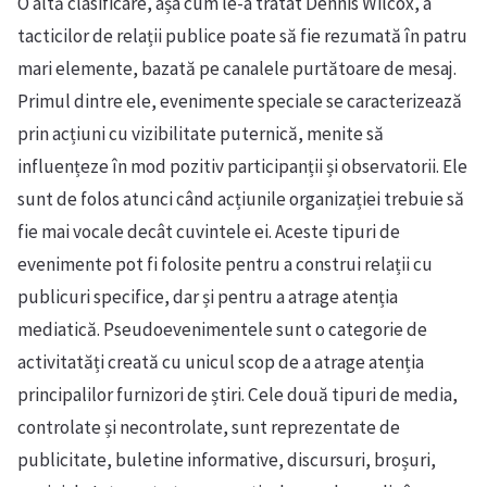
O altă clasificare, așa cum le-a tratat Dennis Wilcox, a
tacticilor de relații publice poate să fie rezumată în patru
mari elemente, bazată pe canalele purtătoare de mesaj.
Primul dintre ele, evenimente speciale se caracterizează
prin acțiuni cu vizibilitate puternică, menite să
influențeze în mod pozitiv participanții și observatorii. Ele
sunt de folos atunci când acțiunile organizației trebuie să
fie mai vocale decât cuvintele ei. Aceste tipuri de
evenimente pot fi folosite pentru a construi relații cu
publicuri specifice, dar și pentru a atrage atenția
mediatică. Pseudoevenimentele sunt o categorie de
activitatăți creată cu unicul scop de a atrage atenția
principalilor furnizori de știri. Cele două tipuri de media,
controlate și necontrolate, sunt reprezentate de
publicitate, buletine informative, discursuri, broșuri,