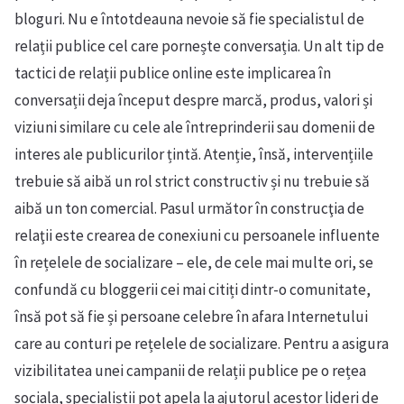
bloguri. Nu e întotdeauna nevoie să fie specialistul de
relații publice cel care pornește conversația. Un alt tip de
tactici de relații publice online este implicarea în
conversații deja început despre marcă, produs, valori și
viziuni similare cu cele ale întreprinderii sau domenii de
interes ale publicurilor țintă. Atenție, însă, intervențiile
trebuie să aibă un rol strict constructiv și nu trebuie să
aibă un ton comercial. Pasul următor în construcţia de
relaţii este crearea de conexiuni cu persoanele influente
în rețelele de socializare – ele, de cele mai multe ori, se
confundă cu bloggerii cei mai citiți dintr-o comunitate,
însă pot să fie și persoane celebre în afara Internetului
care au conturi pe rețelele de socializare. Pentru a asigura
vizibilitatea unei campanii de relații publice pe o rețea
sociala, specialiștii pot apela la ajutorul acestor lideri de