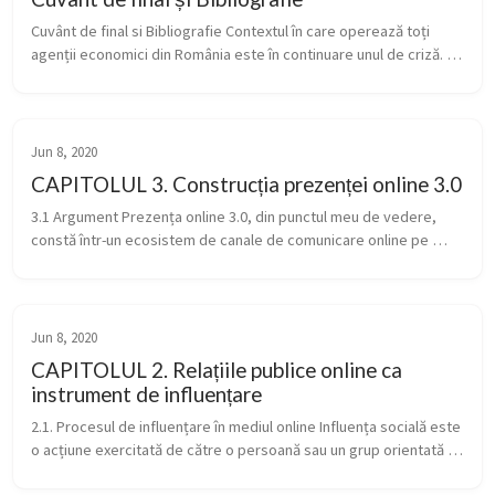
Cuvânt de final si Bibliografie Contextul în care operează toți 
agenții economici din România este în continuare unul de criză. 
Cu toate că la prima vedere bugetele și activitățile de 
comunicare a...
Jun 8, 2020
CAPITOLUL 3. Construcția prezenței online 3.0
3.1 Argument Prezența online 3.0, din punctul meu de vedere, 
constă într-un ecosistem de canale de comunicare online pe 
care compania le folosește în scopuri de relații publice și/sau 
marketing, b...
Jun 8, 2020
CAPITOLUL 2. Relațiile publice online ca
instrument de influențare
2.1. Procesul de influențare în mediul online Influența socială este 
o acțiune exercitată de către o persoană sau un grup orientată 
spre modificarea acțiunilor și manifestărilor alteia. Ea se asoc...