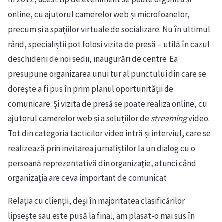
online, cu ajutorul camerelor web și microfoanelor,
precum și a spațiilor virtuale de socializare. Nu în ultimul
rând, specialiștii pot folosi vizita de presă – utilă în cazul
deschiderii de noi sedii, inaugurări de centre. Ea
presupune organizarea unui tur al punctului din care se
dorește a fi pus în prim planul oportunității de
comunicare. Și vizita de presă se poate realiza online, cu
ajutorul camerelor web și a soluțiilor de
streaming
video.
Tot din categoria tacticilor video intră şi interviul, care se
realizează prin invitarea jurnaliștilor la un dialog cu o
persoană reprezentativă din organizație, atunci când
organizația are ceva important de comunicat.
Relația cu clienții, deși în majoritatea clasificărilor
lipsește sau este pusă la final, am plasat-o mai sus în