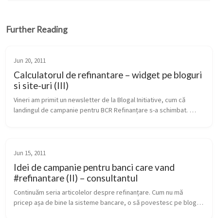
Further Reading
Jun 20, 2011
Calculatorul de refinantare – widget pe bloguri
si site-uri (III)
Vineri am primit un newsletter de la Blogal Initiative, cum că 
landingul de campanie pentru BCR Refinanțare s-a schimbat. 
Surpriza mea maximă a fost să văd că noul landing page arată 
așa: Deci pe...
Jun 15, 2011
Idei de campanie pentru banci care vand
#refinantare (II) – consultantul
Continuăm seria articolelor despre refinanțare. Cum nu mă 
pricep așa de bine la sisteme bancare, o să povestesc pe blog 
câteva din ideile mele de campanie pentru produsul BCR(și, pe 