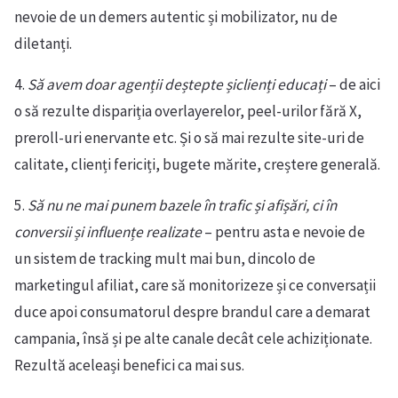
nevoie de un demers autentic și mobilizator, nu de
diletanți.
4.
Să avem doar agenții deștepte șiclienți educați
– de aici
o să rezulte dispariția overlayerelor, peel-urilor fără X,
preroll-uri enervante etc. Și o să mai rezulte site-uri de
calitate, clienți fericiți, bugete mărite, creștere generală.
5.
Să nu ne mai punem bazele în trafic și afișări, ci în
conversii și influențe realizate
– pentru asta e nevoie de
un sistem de tracking mult mai bun, dincolo de
marketingul afiliat, care să monitorizeze și ce conversații
duce apoi consumatorul despre brandul care a demarat
campania, însă și pe alte canale decât cele achiziționate.
Rezultă aceleași benefici ca mai sus.