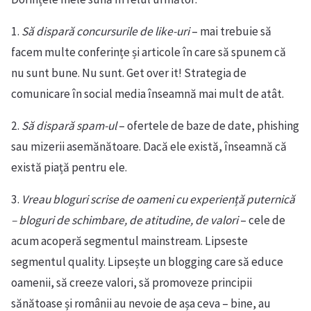
1.
Să dispară concursurile de like-uri
– mai trebuie să
facem multe conferințe și articole în care să spunem că
nu sunt bune. Nu sunt. Get over it! Strategia de
comunicare în social media înseamnă mai mult de atât.
2.
Să dispară spam-ul
– ofertele de baze de date, phishing
sau mizerii asemănătoare. Dacă ele există, înseamnă că
există piață pentru ele.
3.
Vreau bloguri scrise de oameni cu experiență puternică
– bloguri de schimbare, de atitudine, de valori
– cele de
acum acoperă segmentul mainstream. Lipseste
segmentul quality. Lipsește un blogging care să educe
oamenii, să creeze valori, să promoveze principii
sănătoase și românii au nevoie de așa ceva – bine, au