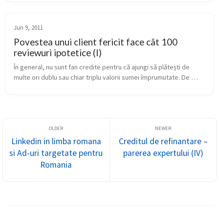
de altă parte, ...
Jun 9, 2011
Povestea unui client fericit face cât 100
reviewuri ipotetice (I)
În general, nu sunt fan credite pentru că ajungi să plătești de 
multe ori dublu sau chiar triplu valorii sumei împrumutate. De 
exemplu, dacă iei 20.000 euro pe 20 de ani, poți să plătești vreo 
60.0...
Linkedin in limba romana
Creditul de refinantare –
si Ad-uri targetate pentru
parerea expertului (IV)
Romania