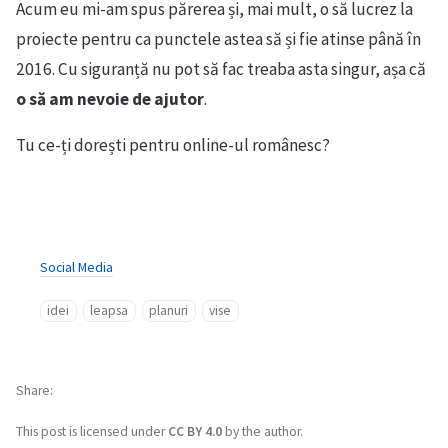
Acum eu mi-am spus părerea și, mai mult, o să lucrez la
proiecte pentru ca punctele astea să și fie atinse până în
2016. Cu siguranță nu pot să fac treaba asta singur, așa că
o să am nevoie de ajutor
.
Tu ce-ți dorești pentru online-ul românesc?
Social Media
idei
leapsa
planuri
vise
Share
This post is licensed under
CC BY 4.0
by the author.