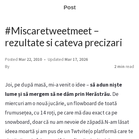
Post
#Miscaretweetmeet –
rezultate si cateva precizari
Posted
Mar 22, 2010
Updated
Mar 17, 2026
By
2 min
read
Joi, pe după masă, mi-a venit o idee –
să adun niște
lume și să mergem să ne dăm prin Herăstrău.
De
miercuri am o nouă jucărie, un flowboard de toată
frumusețea, cu 14 roți, pe care mă dau exact ca pe
snowboard, doar că nu am nevoie de zăpadă.N-am lăsat
ideea moartă și am pus de un Twtvite(o platformă care te