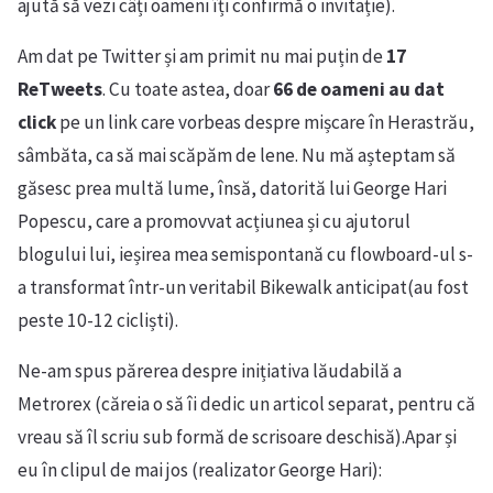
ajută să vezi câți oameni îți confirmă o invitație).
Am dat pe Twitter și am primit nu mai puțin de
17
ReTweets
. Cu toate astea, doar
66 de oameni au dat
click
pe un link care vorbeas despre mișcare în Herastrău,
sâmbăta, ca să mai scăpăm de lene. Nu mă așteptam să
găsesc prea multă lume, însă, datorită lui George Hari
Popescu, care a promovvat acțiunea și cu ajutorul
blogului lui, ieșirea mea semispontană cu flowboard-ul s-
a transformat într-un veritabil Bikewalk anticipat(au fost
peste 10-12 cicliști).
Ne-am spus părerea despre inițiativa lăudabilă a
Metrorex (căreia o să îi dedic un articol separat, pentru că
vreau să îl scriu sub formă de scrisoare deschisă).Apar și
eu în clipul de mai jos (realizator George Hari):