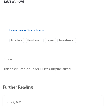
Less is more
Evenimente
,
Social Media
bicicleta
flowboard
reguli
tweetmeet
Share
This post is licensed under
CC BY 4.0
by the author.
Further Reading
Nov 3, 2009