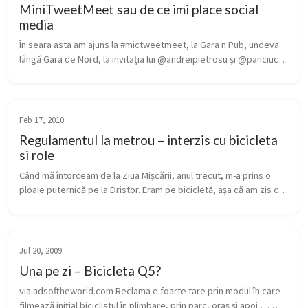
MiniTweetMeet sau de ce imi place social
media
În seara asta am ajuns la #mictweetmeet, la Gara n Pub, undeva 
lângă Gara de Nord, la invitația lui @andreipietrosu și @panciuc. 
Radu a venit tocmai din Bulgaria, din Sofia pentru tweetmeet-ul 
ăst...
Feb 17, 2010
Regulamentul la metrou – interzis cu bicicleta
si role
Când mă întorceam de la Ziua Mişcării, anul trecut, m-a prins o 
ploaie puternică pe la Dristor. Eram pe bicicletă, aşa că am zis că 
iau metroul până la Grigorescu, ca să nu mă ud mai tare decât 
reu...
Jul 20, 2009
Una pe zi – Bicicleta Q5?
via adsoftheworld.com Reclama e foarte tare prin modul în care 
filmează inițial biciclistul în plimbare, prin parc, oraș și apoi … 