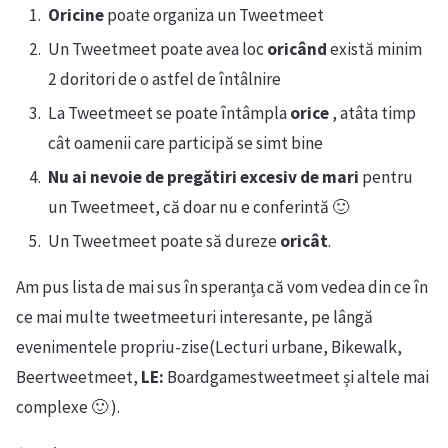
Oricine
poate organiza un Tweetmeet
Un Tweetmeet poate avea loc
oricând
există minim
2 doritori de o astfel de întâlnire
La Tweetmeet se poate întâmpla
orice
, atâta timp
cât oamenii care participă se simt bine
Nu ai nevoie de pregătiri excesiv de mari
pentru
un Tweetmeet, că doar nu e conferintă 🙂
Un Tweetmeet poate să dureze
oricât
.
Am pus lista de mai sus în speranța că vom vedea din ce în
ce mai multe tweetmeeturi interesante, pe lângă
evenimentele propriu-zise(Lecturi urbane, Bikewalk,
Beertweetmeet,
LE:
Boardgamestweetmeet și altele mai
complexe 🙂 ).