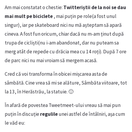
Am mai constatat o chestie:
Twitteriștii de la noi se dau
mai mult pe biciclete
, mai puțin pe role(a fost unul
singur), iar pe skateboard nici nu mă așteptam să apară
cineva. A fost fun oricum, chiar dacă nu m-am ținut după
trupa de cicliști(nu i-am abandonat, dar nu puteam sa
merg atât de repede cu drăcia mea cu 14 roți). După 7 ore
de parc nici nu mai vroiam să mergem acasă.
Cred că voi transforma în obicei mișcarea asta de
sâmbătă. Cine vrea să mi se alăture, Sâmbăta viitoare, tot
la 13, în Herăstrău, la statuie. 🙂
În afară de povestea Tweetmeet-ului vreau să mai pun
puțin în discuție
regulile
unei astfel de întâlniri, așa cum
le văd eu: