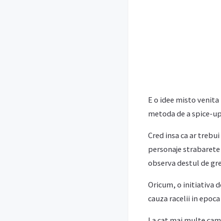
E o idee misto venita
metoda de a spice-up
Cred insa ca ar trebui
personaje strabarete
observa destul de gr
Oricum, o initiativa 
cauza racelii in epoc
La cat mai multe camp