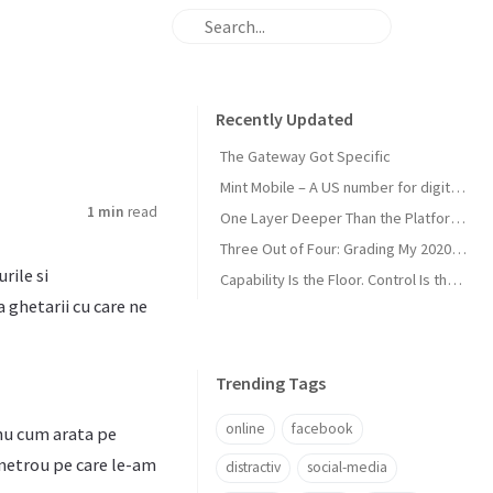
Recently Updated
The Gateway Got Specific
Mint Mobile – A US number for digital nomads
1 min
read
One Layer Deeper Than the Platform Can Swallow
Three Out of Four: Grading My 2020 Unicorn Calls
rile si
Capability Is the Floor. Control Is the Moat.
a ghetarii cu care ne
Trending Tags
online
facebook
 nu cum arata pe
 metrou pe care le-am
distractiv
social-media