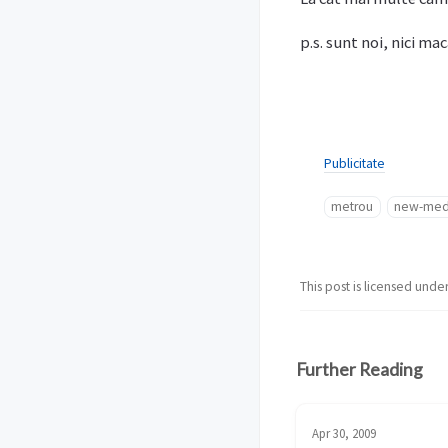
p.s. sunt noi, nici ma
Publicitate
metrou
new-med
This post is licensed unde
Further Reading
Apr 30, 2009