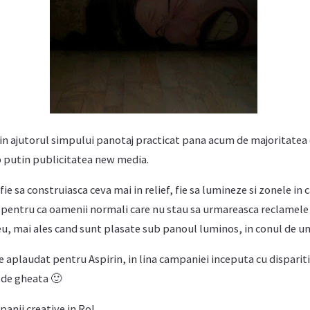
 in ajutorul simpului panotaj practicat pana acum de majoritatea 
 putin publicitatea new media.
 fie sa construiasca ceva mai in relief, fie sa lumineze si zonele in 
 pentru ca oamenii normali care nu stau sa urmareasca reclamele 
eu, mai ales cand sunt plasate sub panoul luminos, in conul de u
de aplaudat pentru Aspirin, in lina campaniei inceputa cu disparit
a de gheata 🙂
anii creative in Ro!