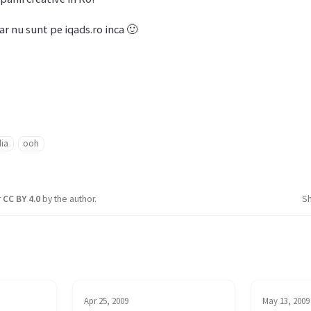
car nu sunt pe iqads.ro inca 🙂
ia
ooh
r
CC BY 4.0
by the author.
S
Apr 25, 2009
May 13, 2009