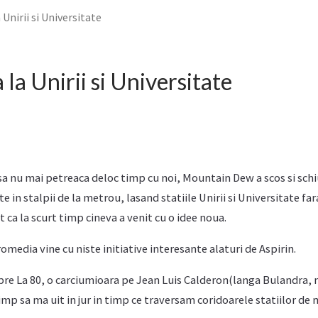
Unirii si Universitate
la Unirii si Universitate
 sa nu mai petreaca deloc timp cu noi, Mountain Dew a scos si schiu
 in stalpii de la metrou, lasand statiile Unirii si Universitate far
 ca la scurt timp cineva a venit cu o idee noua.
omedia vine cu niste initiative interesante alaturi de Aspirin.
pre La 80, o carciumioara pe Jean Luis Calderon(langa Bulandra,
timp sa ma uit in jur in timp ce traversam coridoarele statiilor de