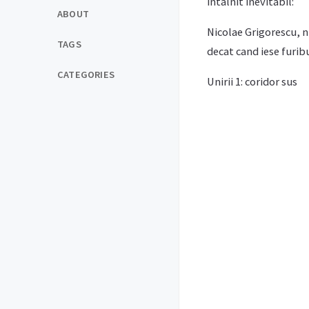
intalnit inevitabil:
ABOUT
Nicolae Grigorescu, n
TAGS
decat cand iese furib
CATEGORIES
Unirii 1: coridor sus