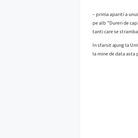
– prima apariti a unu
pe alb ”Dureri de cap?
tanti care se stramba
In sfarsit ajung la Un
la mine de data asta 