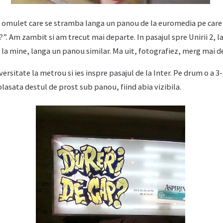
i omulet care se stramba langa un panou de la euromedia pe care 
”. Am zambit si am trecut mai departe. In pasajul spre Unirii 2, la
 la mine, langa un panou similar. Ma uit, fotografiez, merg mai d
iversitate la metrou si ies inspre pasajul de la Inter. Pe drum o a 3
plasata destul de prost sub panou, fiind abia vizibila.