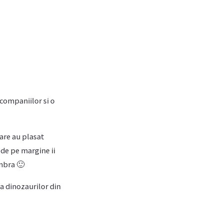
companiilor si o
care au plasat
de pe margine ii
mbra 🙂
ia dinozaurilor din