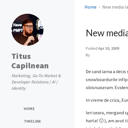
Home
New media la 
New media 
Posted
Apr 10, 2009
Titus
By
Capilnean
De cand iarna a decis
Marketing, Go-To-Market &
snowboardurile infipte
Developer Relations | AI |
obisnuiseram. Evident
Identity
In vreme de criza, Eur
HOME
Ieri seara, mergand s
harta! 🙂 ), am avut 
TIMELINE