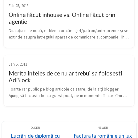
Feb 25, 2013
Online făcut inhouse vs. Online făcut prin
agenție
Discuția nu e nouă, e dilema oricărui șef/patron/antreprenor și se 
extinde asupra întregului aparat de comunicare al companiei. În 
mod evident, nu ai cum să nu ai cel puțin un om care se ocupă de 
c...
Jan 5, 2011
Merita inteles de ce nu ar trebui sa folosesti
AdBlock
Foarte rar public pe blog articole ca atare, de la alți bloggeri. 
Ajung să fac asta fie ca guest post, fie în momentul în care îmi 
place foarte mult un articol și cred că merită să stea mai mult pe...
Lucrări de diplomă cu
Factura la români e un lux