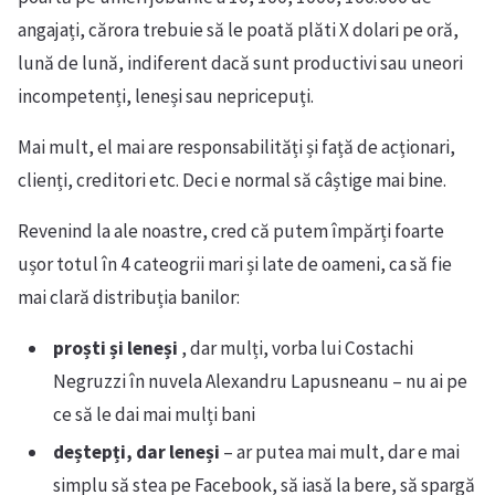
angajați, cărora trebuie să le poată plăti X dolari pe oră,
lună de lună, indiferent dacă sunt productivi sau uneori
incompetenți, leneși sau nepricepuți.
Mai mult, el mai are responsabilități și față de acționari,
clienți, creditori etc. Deci e normal să câștige mai bine.
Revenind la ale noastre, cred că putem împărți foarte
ușor totul în 4 cateogrii mari și late de oameni, ca să fie
mai clară distribuția banilor:
proști și leneși
, dar mulți, vorba lui Costachi
Negruzzi în nuvela Alexandru Lapusneanu – nu ai pe
ce să le dai mai mulți bani
deștepți, dar leneși
– ar putea mai mult, dar e mai
simplu să stea pe Facebook, să iasă la bere, să spargă