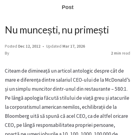
Post
Nu muncești, nu primești
Posted
Dec 12, 2012
Updated
Mar 17, 2026
By
2 min
read
Citeam de dimineață un articol antologic despre cât de
mare e diferența dintre salariul CEO-ului de la McDonald’s
și un simplu muncitor dintr-unul din restaurante – 580:1.
Pe lângă apologia făcută stilului de viață greu și atacurile
la corporatismul american nemilos, echilibrații de la
Bloomberg uită să spună că acel CEO, ca de altfel oricare
CEO, pe lângă responsabilitatea propriei persoane,
poartă pe umeri joburile a 10, 100, 1000, 100.000 de