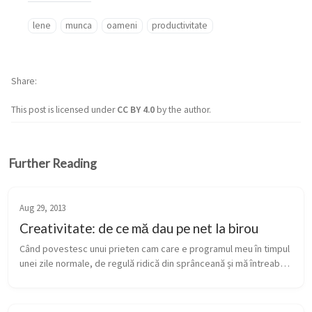
lene
munca
oameni
productivitate
Share
This post is licensed under
CC BY 4.0
by the author.
Further Reading
Aug 29, 2013
Creativitate: de ce mă dau pe net la birou
Când povestesc unui prieten cam care e programul meu în timpul 
unei zile normale, de regulă ridică din sprânceană și mă întreabă 
cum de am timp să citesc atât de multe lucruri pe net (nu, nu 
doar p...