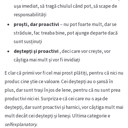
ușa imediat, să tragă chiulul când pot, să scape de
responsabilități
proști, dar proactivi
– nu pot foarte mult, dar se
străduie, fac treaba bine, pot ajunge departe dacă
sunt susținuți
deștepți și proactivi
, deci care vor crește, vor
câștiga mai mult și vor fi invidiați
E clar că primii vor fi cel mai prost plătiți, pentru că nici nu
produc cine știe ce valoare. Cei deștepți au o șansă în
plus, dar sunt trași în jos de lene, pentru că nu sunt prea
productivi nici ei. Surpriza e că cei care nu-s așa de
deștepți, dar sunt proactivi și harnici, vor câștiga mult mai
mult decât cei deștepți și leneși. Ultima categorie e
selfexplanatory.