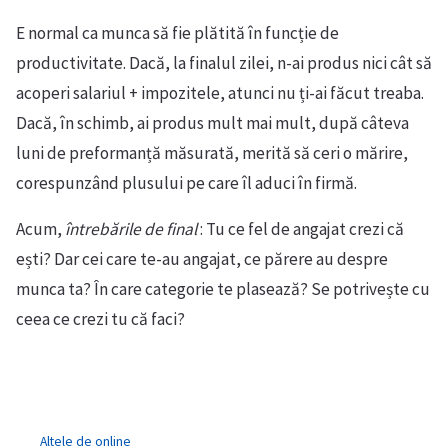
E normal ca munca să fie plătită în funcție de
productivitate. Dacă, la finalul zilei, n-ai produs nici cât să
acoperi salariul + impozitele, atunci nu ți-ai făcut treaba.
Dacă, în schimb, ai produs mult mai mult, după câteva
luni de preformanță măsurată, merită să ceri o mărire,
corespunzând plusului pe care îl aduci în firmă.
Acum,
întrebările de final
: Tu ce fel de angajat crezi că
ești? Dar cei care te-au angajat, ce părere au despre
munca ta? În care categorie te plasează? Se potrivește cu
ceea ce crezi tu că faci?
Altele de online