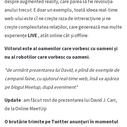
despre augmented reality, care părea să fie revoluția
anului trecut. E doar un exemplu, toată ideea real-time
web-ului este cî ne crește raza de intreracțiune și ne
crește complexitatea relațiilor, care generează mai multe
experiențe
LIVE
, atât online cât și offline.
Viitorul este al oamenilor care vorbesc cu oameni și
nu al robotilor care vorbesc cu oameni.
*de urmărit prezentarea lui David, e plină de exemple de
campanii faine, cu ajutorul real-time web, însă va apărea
pe blogul Meetup, după eveniment*
Update
: am făcut rost de prezentarea lui David J. Carr,
de la Online MeetUp
O brutărie trimite pe Twitter anunțuri în momentul