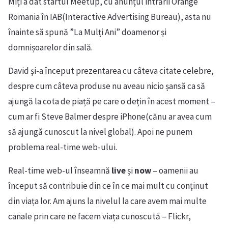
Miți a dat startul Meetup, cu anunțul intrării Orange
Romania în IAB(Interactive Advertising Bureau), asta nu
înainte să spună ”La Mulți Ani” doamenor și
domnișoarelor din sală.
David și-a început prezentarea cu câteva citate celebre,
despre cum câteva produse nu aveau nicio șansă ca să
ajungă la cota de piață pe care o dețin în acest moment –
cum ar fi Steve Balmer despre iPhone(cănu ar avea cum
să ajungă cunoscut la nivel global). Apoi ne punem
problema real-time web-ului.
Real-time web-ul înseamnă
live
și
now
– oamenii au
început să contribuie din ce în ce mai mult cu conținut
din viața lor. Am ajuns la nivelul la care avem mai multe
canale prin care ne facem viața cunoscută – Flickr,