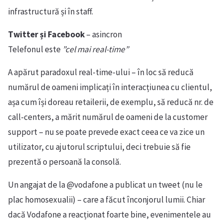
infrastructură și în staff.
Twitter și Facebook
– asincron
Telefonul este
”cel mai real-time”
A apărut paradoxul real-time-ului – în loc să reducă
numărul de oameni implicați în interacțiunea cu clientul,
așa cum își doreau retailerii, de exemplu, să reducă nr. de
call-centers, a mărit numărul de oameni de la customer
support – nu se poate prevede exact ceea ce va zice un
utilizator, cu ajutorul scriptului, deci trebuie să fie
prezentă o persoană la consolă.
Un angajat de la @vodafone a publicat un tweet (nu le
plac homosexualii) – care a făcut înconjorul lumii. Chiar
dacă Vodafone a reacționat foarte bine, evenimentele au