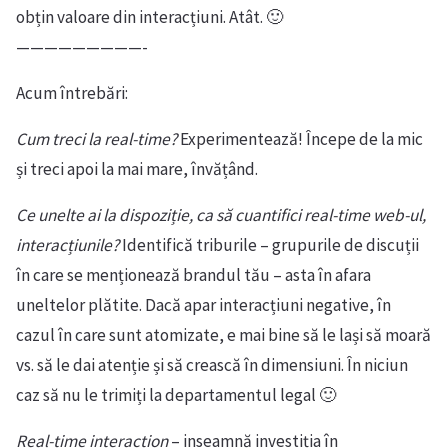
obțin valoare din interacțiuni. Atât. 🙂
—————————-
Acum întrebări:
Cum treci la real-time?
Experimentează! Începe de la mic
și treci apoi la mai mare, învățând.
Ce unelte ai la dispoziție, ca să cuantifici real-time web-ul,
interacțiunile?
Identifică triburile – grupurile de discuții
în care se menționează brandul tău – asta în afara
uneltelor plătite. Dacă apar interacțiuni negative, în
cazul în care sunt atomizate, e mai bine să le lași să moară
vs. să le dai atenție și să crească în dimensiuni. În niciun
caz să nu le trimiți la departamentul legal 🙂
Real-time interaction
– inseamnă investiția în