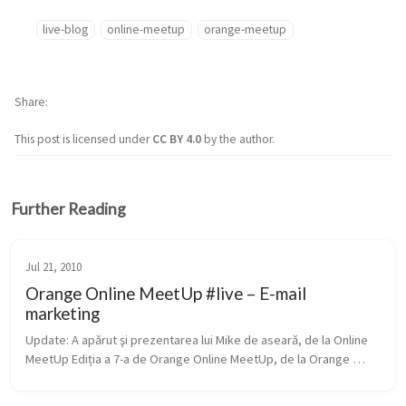
live-blog
online-meetup
orange-meetup
Share
This post is licensed under
CC BY 4.0
by the author.
Further Reading
Jul 21, 2010
Orange Online MeetUp #live – E-mail
marketing
Update: A apărut şi prezentarea lui Mike de aseară, de la Online 
MeetUp Ediția a 7-a de Orange Online MeetUp, de la Orange 
Concept Store va intra în detalii pe subiectul mult criticat al e-
mail ma...