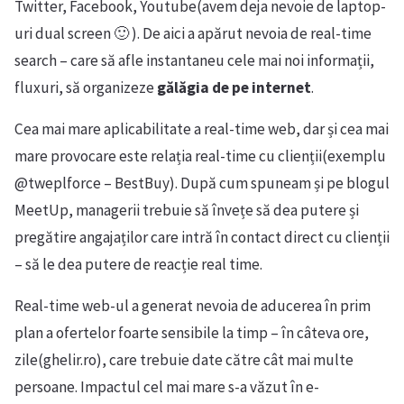
Twitter, Facebook, Youtube(avem deja nevoie de laptop-
uri dual screen 🙂 ). De aici a apărut nevoia de real-time
search – care să afle instantaneu cele mai noi informații,
fluxuri, să organizeze
gălăgia de pe internet
.
Cea mai mare aplicabilitate a real-time web, dar și cea mai
mare provocare este relația real-time cu clienții(exemplu
@tweplforce – BestBuy). După cum spuneam și pe blogul
MeetUp, managerii trebuie să învețe să dea putere și
pregătire angajaților care intră în contact direct cu clienții
– să le dea putere de reacție real time.
Real-time web-ul a generat nevoia de aducerea în prim
plan a ofertelor foarte sensibile la timp – în câteva ore,
zile(ghelir.ro), care trebuie date către cât mai multe
persoane. Impactul cel mai mare s-a văzut în e-