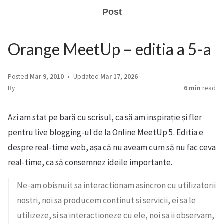
Post
Orange MeetUp – editia a 5-a
Posted
Mar 9, 2010
Updated
Mar 17, 2026
By
6 min
read
Azi am stat pe bară cu scrisul, ca să am inspirație și fler
pentru live blogging-ul de la Online MeetUp 5. Editia e
despre real-time web, așa că nu aveam cum să nu fac ceva
real-time, ca să consemnez ideile importante.
Ne-am obisnuit sa interactionam asincron cu utilizatorii
nostri, noi sa producem continut si servicii, ei sa le
utilizeze, si sa interactioneze cu ele, noi sa ii observam,