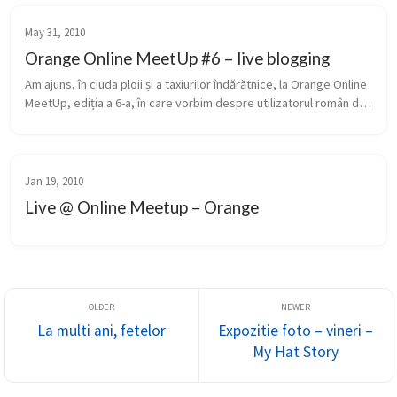
May 31, 2010
Orange Online MeetUp #6 – live blogging
Am ajuns, în ciuda ploii și a taxiurilor îndărătnice, la Orange Online 
MeetUp, ediția a 6-a, în care vorbim despre utilizatorul român de 
internet. O să îl cunoaștem mai în detaliu, ...
Jan 19, 2010
Live @ Online Meetup – Orange
La multi ani, fetelor
Expozitie foto – vineri –
My Hat Story