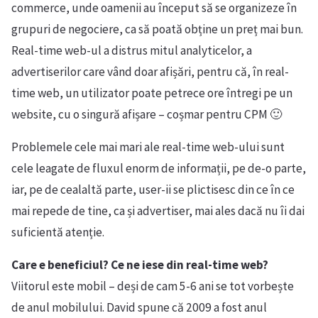
commerce, unde oamenii au început să se organizeze în
grupuri de negociere, ca să poată obține un preț mai bun.
Real-time web-ul a distrus mitul analyticelor, a
advertiserilor care vând doar afișări, pentru că, în real-
time web, un utilizator poate petrece ore întregi pe un
website, cu o singură afișare – coșmar pentru CPM 🙂
Problemele cele mai mari ale real-time web-ului sunt
cele leagate de fluxul enorm de informații, pe de-o parte,
iar, pe de cealaltă parte, user-ii se plictisesc din ce în ce
mai repede de tine, ca și advertiser, mai ales dacă nu îi dai
suficientă atenție.
Care e beneficiul? Ce ne iese din real-time web?
Viitorul este mobil – deși de cam 5-6 ani se tot vorbește
de anul mobilului. David spune că 2009 a fost anul