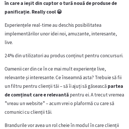
în care a ieșit din cuptor o tură nouă de produse de
panificație. Really cool 😀
Experiențele real-time au deschis posibilitatea
implementărilor unor idei noi, amuzante, interesante,
live.
24% din utilizatori au produs conținut pentru concursuri.
Oamenii cer din ce în ce mai mult experiențe live,
relevante și interesante. Ce înseamnă asta? Trebuie să fii
un filtru pentru clienții tăi – să îi ajuți să găsească
partea
de comținut care e relevantă
pentru ei. A trecut vremea
”vreau un website” – acum vrei o plaformă cu care să
comunici cu clienții tăi.
Brandurile vor avea un rol cheie în modul în care clienții