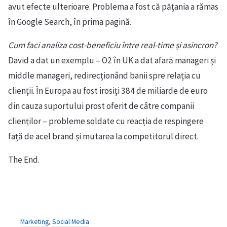
avut efecte ulterioare. Problema a fost că pățania a rămas
în Google Search, în prima pagină.
Cum faci analiza cost-beneficiu între real-time și asincron?
David a dat un exemplu – O2 în UK a dat afară manageri și
middle manageri, redirecționând banii spre relația cu
clienții. În Europa au fost irosiți 384 de miliarde de euro
din cauza suportului prost oferit de câtre companii
clienților – probleme soldate cu reacția de respingere
față de acel brand și mutarea la competitorul direct.
The End.
Marketing
,
Social Media