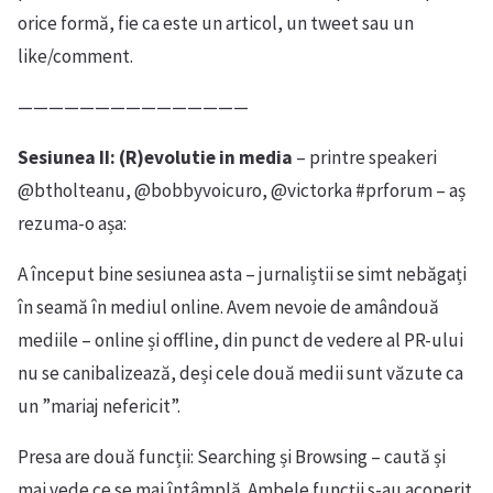
orice formă, fie ca este un articol, un tweet sau un
like/comment.
———————————————
Sesiunea II: (R)evolutie in media
– printre speakeri
@btholteanu, @bobbyvoicuro, @victorka #prforum – aș
rezuma-o așa:
A început bine sesiunea asta – jurnaliștii se simt nebăgați
în seamă în mediul online. Avem nevoie de amândouă
mediile – online și offline, din punct de vedere al PR-ului
nu se canibalizează, deși cele două medii sunt văzute ca
un ”mariaj nefericit”.
Presa are două funcții: Searching și Browsing – caută și
mai vede ce se mai întâmplă. Ambele funcții s-au acoperit