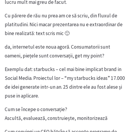
lucru mult mai greu de facut.
Cu părere de rău nu prea am ce să scriu, din fluxul de
platitudini. Nici macar prezentarea nu e extraordinar de
bine realizată: text scris mic 🙂
da, internetul este noua agoră. Consumatorii sunt
oameni, piețele sunt conversații, get my point?
Exemplu dat: starbucks – cel mai bine implicat brand in
Social Media. Proiectul lor – “my starbucks ideas” 17.000
de idei generate intr-un an. 25 dintre ele au fost alese și
puse in aplicare.
Cum se începe o conversație?
Ascultă, evaluează, construiește, monitorizează
Cum convingi un CEO bătrân să accepte programe de