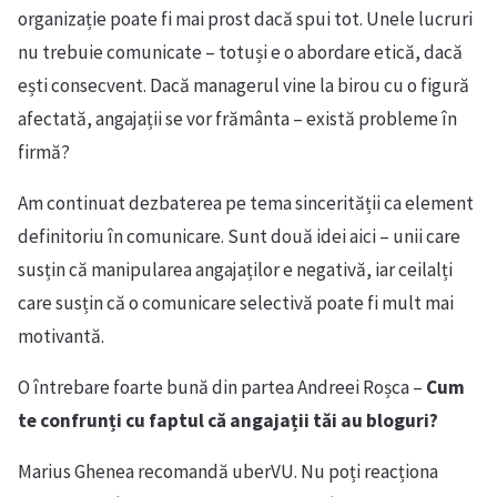
organizație poate fi mai prost dacă spui tot. Unele lucruri
nu trebuie comunicate – totuși e o abordare etică, dacă
ești consecvent. Dacă managerul vine la birou cu o figură
afectată, angajații se vor frământa – există probleme în
firmă?
Am continuat dezbaterea pe tema sincerității ca element
definitoriu în comunicare. Sunt două idei aici – unii care
susțin că manipularea angajaților e negativă, iar ceilalți
care susțin că o comunicare selectivă poate fi mult mai
motivantă.
O întrebare foarte bună din partea Andreei Roșca –
Cum
te confrunți cu faptul că angajații tăi au bloguri?
Marius Ghenea recomandă uberVU. Nu poți reacționa