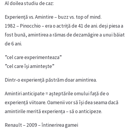
Al doilea studiu de caz:
Experiență vs. Amintire – buzz vs. top of mind.
1982 – Pinocchio – era o actriță de 41 de ani. deși piesa a
fost bună, amintirea a rămas de dezamăgire a unui băiat
de 6 ani.
”cel care experimenteaza”
”cel care își amintește”
Dintr-o experiență păstrăm doar amintirea.
Amintiri anticipate = așteptările omului față de o
experiență viitoare. Oamenii vor să își dea seama dacă
amintirile merită experiența – să o anticipeze.
Renault – 2009 – întinerirea gamei