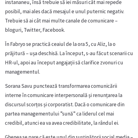
instananeu, însă trebuie să iei măsuri cât mai repede
posibil, mai ales dacă mesajul e unul puternic negativ.
Trebuie să ai cât mai multe canale de comunicare –
bloguri, Twitter, Facebook.
În Fabryo se practică ceaiul de la ora 5, cu Aliz, la o
prăjitură – ușa deschisă. La început, s-au făcut scenarii cu
HR-ul, apoi au început angajații să clarifice zvonuri cu
managementul.
Sorana Savu punctează transformarea comunicării
interne în comunicare interpersonală și renunțarea la
discursul scorțos și corporatist. Dacă o comunicare din
partea managementului ”sună” ca liderul cel mai
credibil, atunci ea va avea credibilitate, la rândul ei.
Ghenea se pare că este unul din susținătorii social media –