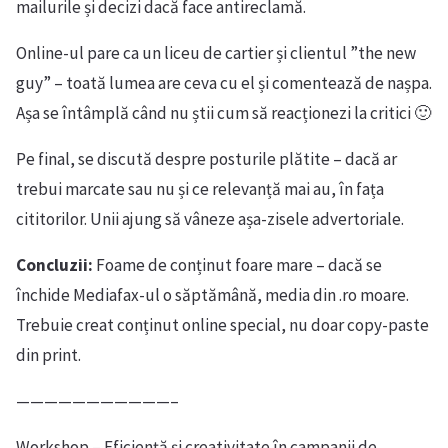
mailurile și decizi dacă face antireclamă.
Online-ul pare ca un liceu de cartier și clientul ”the new
guy” – toată lumea are ceva cu el și comentează de nașpa.
Așa se întâmplă când nu știi cum să reacționezi la critici 🙂
Pe final, se discută despre posturile plătite – dacă ar
trebui marcate sau nu și ce relevanță mai au, în fața
cititorilor. Unii ajung să vâneze așa-zisele advertoriale.
Concluzii:
Foame de conținut foare mare – dacă se
închide Mediafax-ul o săptămână, media din .ro moare.
Trebuie creat conținut online special, nu doar copy-paste
din print.
———————————–
Workshop – Eficiență și creativitate în campanii de