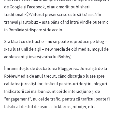
de Google și Facebook, ei au omorât publisherii
tradiționali 🙂 Viitorul presei scrise este să trăiască în
tramvai și autobuz – asta până când intră Kindle puternic
în România și dispare și de acolo.
S-a lăsat cu distracție – nu se poate reproduce pe blog –
s-au luat unii de alții – new media de old media, moșul de
adolescent și invers(vorba lui Bobby)
Îmi amintește de dezbaterea Bloggeri vs. Jurnaliști de la
RoNewMedia de anul trecut, când discuția o luase spre
calitatea jurnaliștilor, traficul pe site-uri de știri, bloguri.
Inidicatorii cei mai buni sunt cei de interacțiune și de
”engagement”, nu cei de trafic, pentru că traficul poate fi
falsificat destul de ușor – clickfarms, roboței, etc.