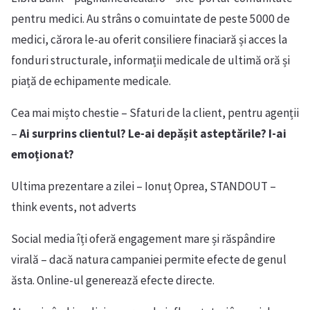
pentru medici. Au strâns o comuintate de peste 5000 de
medici, cărora le-au oferit consiliere finaciară și acces la
fonduri structurale, informații medicale de ultimă oră și
piață de echipamente medicale.
Cea mai mișto chestie – Sfaturi de la client, pentru agenții
–
Ai surprins clientul? Le-ai depășit asteptările? I-ai
emoționat?
Ultima prezentare a zilei – Ionuț Oprea, STANDOUT –
think events, not adverts
Social media îți oferă engagement mare și răspândire
virală – dacă natura campaniei permite efecte de genul
ăsta. Online-ul generează efecte directe.