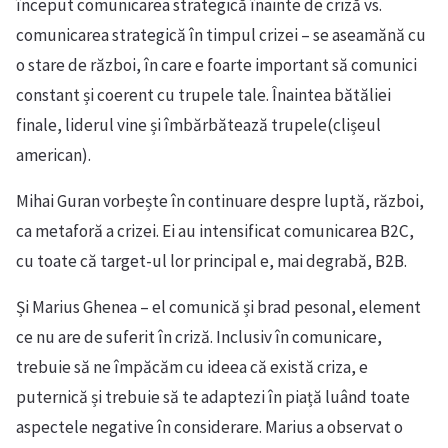
început comunicarea strategică înainte de criză vs.
comunicarea strategică în timpul crizei – se aseamănă cu
o stare de război, în care e foarte important să comunici
constant și coerent cu trupele tale. Înaintea bătăliei
finale, liderul vine și îmbărbătează trupele(clișeul
american).
Mihai Guran vorbește în continuare despre luptă, război,
ca metaforă a crizei. Ei au intensificat comunicarea B2C,
cu toate că target-ul lor principal e, mai degrabă, B2B.
Și Marius Ghenea – el comunică și brad pesonal, element
ce nu are de suferit în criză. Inclusiv în comunicare,
trebuie să ne împăcăm cu ideea că există criza, e
puternică și trebuie să te adaptezi în piață luând toate
aspectele negative în considerare. Marius a observat o