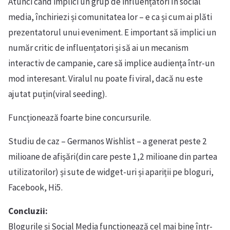
Atunci când implici un grup de influențatori în social
media, închiriezi și comunitatea lor – e ca și cum ai plăti
prezentatorul unui eveniment. E important să implici un
număr critic de influențatori și să ai un mecanism
interactiv de campanie, care să implice audiența într-un
mod interesant. Viralul nu poate fi viral, dacă nu este
ajutat puțin(viral seeding).
Funcționează foarte bine concursurile.
Studiu de caz – Germanos Wishlist – a generat peste 2
milioane de afișări(din care peste 1,2 milioane din partea
utilizatorilor) și sute de widget-uri și apariții pe bloguri,
Facebook, Hi5.
Concluzii:
Blogurile și Social Media funcționează cel mai bine într-