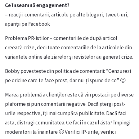
Ce înseamnă engagement?
– reacții: comentarii, articole pe alte bloguri, tweet-uri,
apariții pe Facebook
Problema PR-istilor – comentariile de după articol
creează crize, deci toate comentariile de la articolele din
variantele online ale ziarelor și revistelor au generat crize.
Bobby povestește din politica de comentarii: ”Cenzurezi
pe oricine care te face prost, dar nu-ți spune de ce” 🙂
Marea problemă a clienților este că vin postacii pe diverse
plaforme și pun comentarii negative. Dacă ștergi post-
urile respective, îți mai cumpără publicitate. Dacă faci
asta, distrugi comunitatea. Ce faci în cazul ăsta? Împingi
moderatorii la înaintare 🙂 Verifici IP-urile, verifici