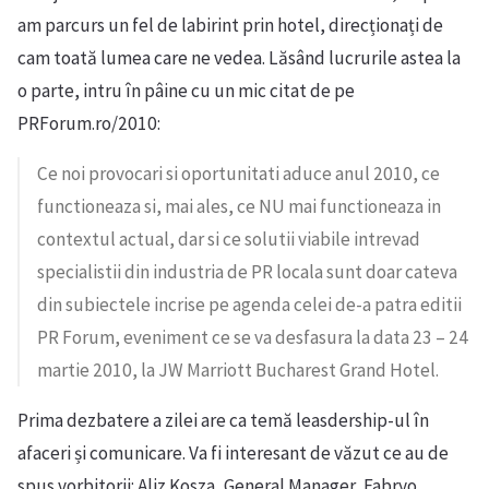
am parcurs un fel de labirint prin hotel, direcționați de
cam toată lumea care ne vedea. Lăsând lucrurile astea la
o parte, intru în pâine cu un mic citat de pe
PRForum.ro/2010:
Ce noi provocari si oportunitati aduce anul 2010, ce
functioneaza si, mai ales, ce NU mai functioneaza in
contextul actual, dar si ce solutii viabile intrevad
specialistii din industria de PR locala sunt doar cateva
din subiectele incrise pe agenda celei de-a patra editii
PR Forum, eveniment ce se va desfasura la data 23 – 24
martie 2010, la JW Marriott Bucharest Grand Hotel.
Prima dezbatere a zilei are ca temă leasdership-ul în
afaceri și comunicare. Va fi interesant de văzut ce au de
spus vorbitorii: Aliz Kosza, General Manager, Fabryo