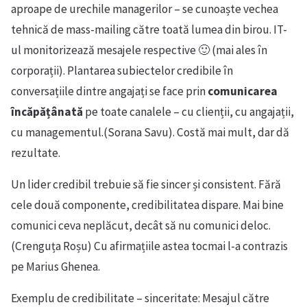
aproape de urechile managerilor – se cunoaște vechea
tehnică de mass-mailing către toată lumea din birou. IT-
ul monitorizează mesajele respective 🙂 (mai ales în
corporații). Plantarea subiectelor credibile în
conversațiile dintre angajați se face prin
comunicarea
încăpățânată
pe toate canalele – cu clienții, cu angajații,
cu managementul.(Sorana Savu). Costă mai mult, dar dă
rezultate.
Un lider credibil trebuie să fie sincer și consistent. Fără
cele două componente, credibilitatea dispare. Mai bine
comunici ceva neplăcut, decât să nu comunici deloc.
(Crenguța Roșu) Cu afirmațiile astea tocmai l-a contrazis
pe Marius Ghenea.
Exemplu de credibilitate – sinceritate: Mesajul către