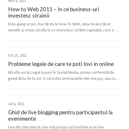
Nov 9, 2011
How to Web 2011 – In ce business-uri
investesc strainii
Deși ajung un pic mai târziu la How To Web, deja mi-am făcut 
temele și vreau să aflu în ce investesc străinii capitalul, care e 
profilul afacerilor, maturitatea lor, la ce se uită, ce condiții treb...
Oct 25, 2011
Probleme legale de care te poti lovi in online
Mă aflu azi la Legal Issues în Social Media, prima conferință de 
genul ăsta de la noi. O să notez principalele idei mai jos, așa cum 
v-am obișnuit. Refresh des, pentru că actualizez. Începem cu lu...
Jul 6, 2011
Ghid de live blogging pentru participantul la
evenimente
Una din chestiile la care mă pricep cel mai bine este live 