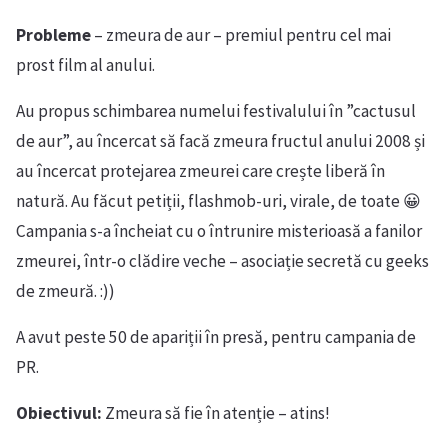
Probleme
– zmeura de aur – premiul pentru cel mai
prost film al anului.
Au propus schimbarea numelui festivalului în ”cactusul
de aur”, au încercat să facă zmeura fructul anului 2008 și
au încercat protejarea zmeurei care crește liberă în
natură. Au făcut petiții, flashmob-uri, virale, de toate 😀
Campania s-a încheiat cu o întrunire misterioasă a fanilor
zmeurei, într-o clădire veche – asociație secretă cu geeks
de zmeură. :))
A avut peste 50 de apariții în presă, pentru campania de
PR.
Obiectivul:
Zmeura să fie în atenție – atins!