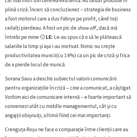
cât mai mult din cererea existentă. Au lansat produse în
plină criză. Încerc să concluzionez – strategia de business
a fost motorul care a dus Fabryo pe profit, când toți
ceilalți pierdeau. A fost un pic de
show off
, dacă mă
întrebi pe mine 🙂
LE:
Le-au spus că o să le plătească
salariile la timp și așa i-au motivat. Nimic nu crește
productivitatea muncii(cu 14%) ca un pic de criză și frica
de a pierde locul de muncă.
Sorana Savu a deschis subiectul valorii comunicării
pentru organizațiile în criză – cine a comunicat, a câștigat.
Vorbim aici de comunicare internă – e foarte important să
conversezi atât cu middle managementul, cât și cu
angajții obișnuiți, ultimii fiind cei mai importanți.
Crenguța Roșu ne face o comparație între clienții care au