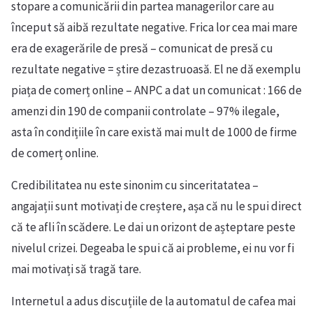
stopare a comunicării din partea managerilor care au
început să aibă rezultate negative. Frica lor cea mai mare
era de exagerările de presă – comunicat de presă cu
rezultate negative = știre dezastruoasă. El ne dă exemplu
piața de comerț online – ANPC a dat un comunicat : 166 de
amenzi din 190 de companii controlate – 97% ilegale,
asta în condițiile în care există mai mult de 1000 de firme
de comerț online.
Credibilitatea nu este sinonim cu sinceritatatea –
angajații sunt motivați de creștere, așa că nu le spui direct
că te afli în scădere. Le dai un orizont de așteptare peste
nivelul crizei. Degeaba le spui că ai probleme, ei nu vor fi
mai motivați să tragă tare.
Internetul a adus discuțiile de la automatul de cafea mai