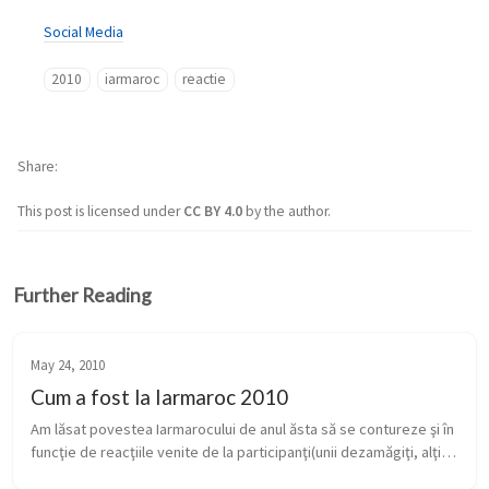
Social Media
2010
iarmaroc
reactie
Share
This post is licensed under
CC BY 4.0
by the author.
Further Reading
May 24, 2010
Cum a fost la Iarmaroc 2010
Am lăsat povestea Iarmarocului de anul ăsta să se contureze şi în 
funcţie de reacţiile venite de la participanţi(unii dezamăgiţi, alţii 
încântaţi). După cum am scris şi pe Twitter imediat după ce a...