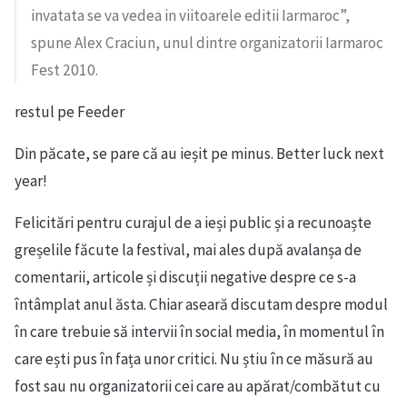
invatata se va vedea in viitoarele editii Iarmaroc”,
spune Alex Craciun, unul dintre organizatorii Iarmaroc
Fest 2010.
restul pe Feeder
Din păcate, se pare că au ieșit pe minus. Better luck next
year!
Felicitări pentru curajul de a ieși public și a recunoaște
greșelile făcute la festival, mai ales după avalanșa de
comentarii, articole și discuții negative despre ce s-a
întâmplat anul ăsta. Chiar aseară discutam despre modul
în care trebuie să intervii în social media, în momentul în
care ești pus în fața unor critici. Nu știu în ce măsură au
fost sau nu organizatorii cei care au apărat/combătut cu