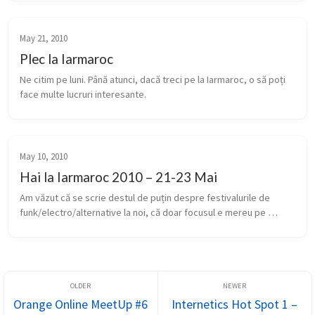
May 21, 2010
Plec la Iarmaroc
Ne citim pe luni. Până atunci, dacă treci pe la Iarmaroc, o să poți 
face multe lucruri interesante.
May 10, 2010
Hai la Iarmaroc 2010 – 21-23 Mai
Am văzut că se scrie destul de puțin despre festivalurile de 
funk/electro/alternative la noi, că doar focusul e mereu pe 
treaba mult mai comercială, care are șanse mult mai mari ”să 
placă la popor”...
Orange Online MeetUp #6
Internetics Hot Spot 1 –