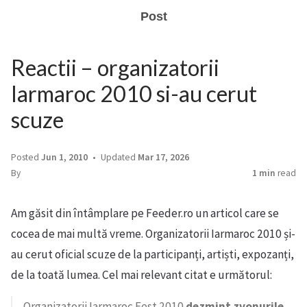
Post
Reactii – organizatorii
Iarmaroc 2010 si-au cerut
scuze
Posted
Jun 1, 2010
Updated
Mar 17, 2026
By
1 min
read
Am găsit din întâmplare pe Feeder.ro un articol care se
cocea de mai multă vreme. Organizatorii Iarmaroc 2010 și-
au cerut oficial scuze de la participanți, artiști, expozanți,
de la toată lumea. Cel mai relevant citat e următorul:
Organizatorii Iarmaroc Fest 2010
dezmint zvonurile