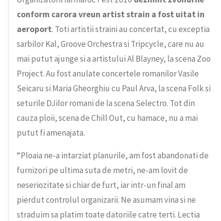
conform carora vreun artist strain a fost uitat in
aeroport
. Toti artistii straini au concertat, cu exceptia
sarbilor Kal, Groove Orchestra si Tripcycle, care nu au
mai putut ajunge si a artistului Al Blayney, la scena Zoo
Project. Au fost anulate concertele romanilor Vasile
Seicaru si Maria Gheorghiu cu Paul Arva, la scena Folk si
seturile DJilor romani de la scena Selectro. Tot din
cauza ploii, scena de Chill Out, cu hamace, nu a mai
putut fi amenajata.
“Ploaia ne-a intarziat planurile, am fost abandonati de
furnizori pe ultima suta de metri, ne-am lovit de
neseriozitate si chiar de furt, iar intr-un final am
pierdut controlul organizarii. Ne asumam vina si ne
straduim sa platim toate datoriile catre terti. Lectia