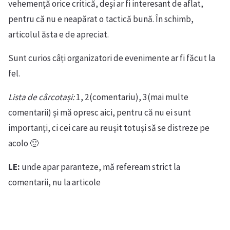
vehemență orice critică, deși ar fi interesant de aflat,
pentru că nu e neapărat o tactică bună. În schimb,
articolul ăsta e de apreciat.
Sunt curios câți organizatori de evenimente ar fi făcut la
fel.
Lista de cârcotași:
1, 2(comentariu), 3(mai multe
comentarii) și mă opresc aici, pentru că nu ei sunt
importanți, ci cei care au reușit totuși să se distreze pe
acolo 🙂
LE:
unde apar paranteze, mă refeream strict la
comentarii, nu la articole