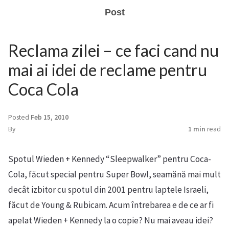
Post
Reclama zilei – ce faci cand nu
mai ai idei de reclame pentru
Coca Cola
Posted
Feb 15, 2010
By
1 min
read
Spotul Wieden + Kennedy “Sleepwalker” pentru Coca-
Cola, făcut special pentru Super Bowl, seamănă mai mult
decât izbitor cu spotul din 2001 pentru laptele Israeli,
făcut de Young & Rubicam. Acum întrebarea e de ce ar fi
apelat Wieden + Kennedy la o copie? Nu mai aveau idei?