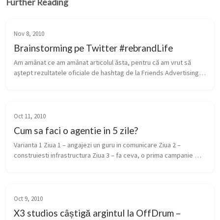
Further Reading
Nov 8, 2010
Brainstorming pe Twitter #rebrandLife
Am amânat ce am amânat articolul ăsta, pentru că am vrut să 
aştept rezultatele oficiale de hashtag de la Friends Advertising. 
Ei le-au publicat pe blog săptămâna trecută, unde au povestit 
cum a dec...
Oct 11, 2010
Cum sa faci o agentie in 5 zile?
Varianta 1 Ziua 1 – angajezi un guru in comunicare Ziua 2 – 
construiesti infrastructura Ziua 3 – fa ceva, o prima campanie 
Ziua 4 – angajeaza un Art Director care stie sa deseneze si sa 
scrie camp...
Oct 9, 2010
X3 studios câștigă argintul la OffDrum –