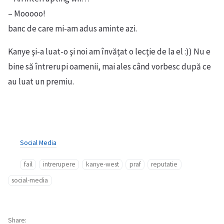
– Mooooo!
banc de care mi-am adus aminte azi.
Kanye şi-a luat-o şi noi am învăţat o lecţie de la el :)) Nu e
bine să întrerupi oamenii, mai ales când vorbesc după ce
au luat un premiu.
Social Media
fail
intrerupere
kanye-west
praf
reputatie
social-media
Share