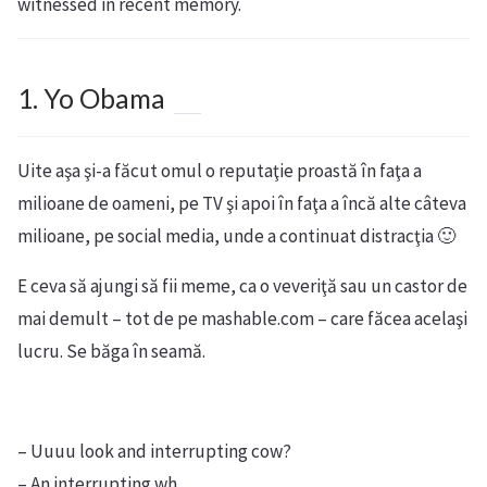
witnessed in recent memory.
1. Yo Obama
Uite aşa şi-a făcut omul o reputaţie proastă în faţa a
milioane de oameni, pe TV şi apoi în faţa a încă alte câteva
milioane, pe social media, unde a continuat distracţia 🙂
E ceva să ajungi să fii meme, ca o veveriţă sau un castor de
mai demult – tot de pe mashable.com – care făcea acelaşi
lucru. Se băga în seamă.
– Uuuu look and interrupting cow?
– An interrupting wh…