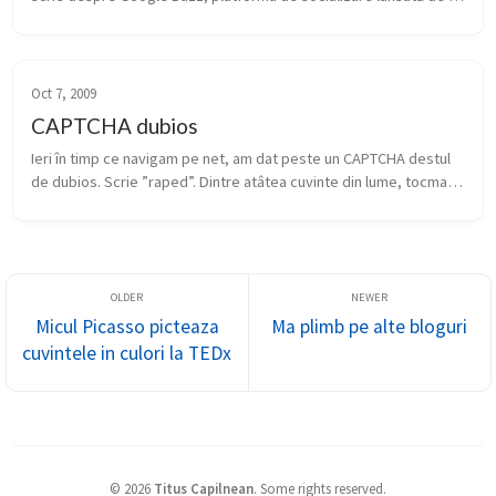
Google și integrată în GMail, fix sub inbox. Cred că sunt printre 
ce...
Oct 7, 2009
CAPTCHA dubios
Ieri în timp ce navigam pe net, am dat peste un CAPTCHA destul 
de dubios. Scrie ”raped”. Dintre atâtea cuvinte din lume, tocmai 
pe ăsta și l-au găsit să îl pună? Cel mai mișto lucru este că site...
Micul Picasso picteaza
Ma plimb pe alte bloguri
cuvintele in culori la TEDx
©
2026
Titus Capilnean
.
Some rights reserved.