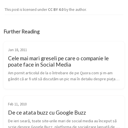
This post is licensed under
CC BY 4.0
by the author.
Further Reading
Jan 18, 2011
Cele mai mari greseli pe care o companie le
poate face in Social Media
Am pornit articolul de la o întrebare de pe Quora.com și m-am 
gândit că ar fi util să discutăm un pic mai în detaliu despre piața 
de la noi. Ca în orice domeniu aflat la început, e loc destul de f...
Feb 11, 2010
De ce atata buzz cu Google Buzz
De ieri seară, toate site-urile mari de social media au început să 
scrie despre Google Buzz, platforma de socializare lansată de 