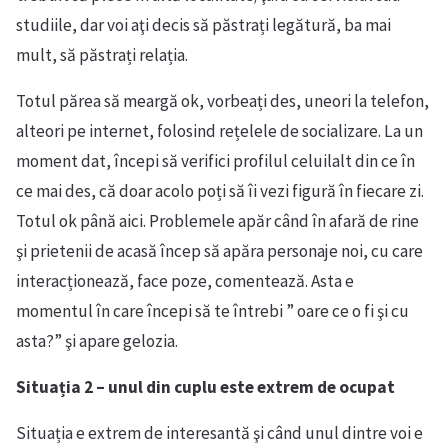
studiile, dar voi aţi decis să păstrați legătură, ba mai
mult, să păstrați relația.
Totul părea să meargă ok, vorbeați des, uneori la telefon,
alteori pe internet, folosind rețelele de socializare. La un
moment dat, începi să verifici profilul celuilalt din ce în
ce mai des, că doar acolo poți să îi vezi figură în fiecare zi.
Totul ok până aici. Problemele apăr când în afară de rine
şi prietenii de acasă încep să apăra personaje noi, cu care
interacționează, face poze, comentează. Asta e
momentul în care începi să te întrebi ” oare ce o fi şi cu
asta?” şi apare gelozia.
Situația 2 – unul din cuplu este extrem de ocupat
Situația e extrem de interesantă şi când unul dintre voi e