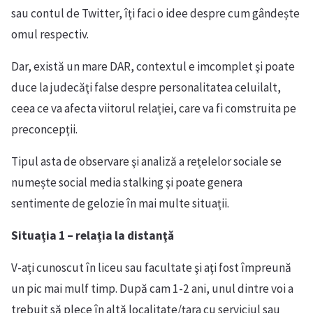
sau contul de Twitter, îți faci o idee despre cum gândește
omul respectiv.
Dar, există un mare DAR, contextul e imcomplet şi poate
duce la judecăţi false despre personalitatea celuilalt,
ceea ce va afecta viitorul relației, care va fi comstruita pe
preconcepții.
Tipul asta de observare şi analiză a rețelelor sociale se
numește social media stalking şi poate genera
sentimente de gelozie în mai multe situații.
Situația 1 – relația la distanţă
V-aţi cunoscut în liceu sau facultate şi aţi fost împreună
un pic mai mulf timp. După cam 1-2 ani, unul dintre voi a
trebuit să plece în altă localitate/ţara cu serviciul sau