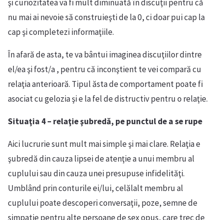
şi curiozitatea va fi mult diminuată în discuţii pentru că
nu mai ai nevoie să construieşti de la 0, ci doar pui cap la
cap şi completezi informaţiile.
În afară de asta, te va bântui imaginea discuţiilor dintre
el/ea şi fost/a , pentru că inconştient te vei compară cu
relaţia anterioară. Tipul ăsta de comportament poate fi
asociat cu gelozia şi e la fel de distructiv pentru o relaţie.
Situaţia 4 – relaţie şubredă, pe punctul de a se rupe
Aici lucrurie sunt mult mai simple şi mai clare. Relaţia e
şubredă din cauza lipsei de atenţie a unui membru al
cuplului sau din cauza unei presupuse infidelităţi.
Umblând prin conturile ei/lui, celălalt membru al
cuplului poate descoperi conversaţii, poze, semne de
simpatie pentru alte persoane de sex opus, care trec de