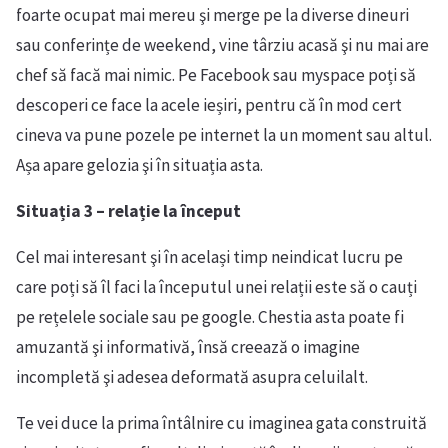
foarte ocupat mai mereu şi merge pe la diverse dineuri
sau conferințe de weekend, vine târziu acasă şi nu mai are
chef să facă mai nimic. Pe Facebook sau myspace poți să
descoperi ce face la acele ieșiri, pentru că în mod cert
cineva va pune pozele pe internet la un moment sau altul.
Așa apare gelozia şi în situația asta.
Situația 3 – relație la început
Cel mai interesant şi în același timp neindicat lucru pe
care poți să îl faci la începutul unei relații este să o cauți
pe rețelele sociale sau pe google. Chestia asta poate fi
amuzantă şi informativă, însă creează o imagine
incompletă şi adesea deformată asupra celuilalt.
Te vei duce la prima întâlnire cu imaginea gata construită