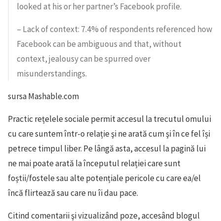
looked at his or her partner’s Facebook profile.
– Lack of context: 7.4% of respondents referenced how
Facebook can be ambiguous and that, without
context, jealousy can be spurred over
misunderstandings.
sursa Mashable.com
Practic rețelele sociale permit accesul la trecutul omului
cu care suntem într-o relație şi ne arată cum şi în ce fel își
petrece timpul liber. Pe lângă asta, accesul la pagină lui
ne mai poate arată la începutul relației care sunt
foștii/fostele sau alte potențiale pericole cu care ea/el
încă flirtează sau care nu îi dau pace.
Citind comentarii şi vizualizând poze, accesând blogul