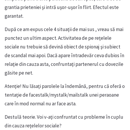
grantia prieteniei şi intră uşor-uşor în flirt. Efectul este
garantat.
După ce am expus cele 4 situaţii de mai sus , vreau să mai
punctez un ultim aspect. Activitatea de pe reţelele
sociale nu trebuie să devină obiect de spionaj şi subiect
de scandal mai apoi. Dacă apare întradevăr ceva dubios în
relaţie din cauza asta, confruntaţi partenerul cu dovezile
găsite pe net.
Atenţie! Nu lăsaţi parolele la îndemână, pentru că oferă o
tentaţie de facestalk/mystalk/mailstalk unei peraoane
care în mod normal nu ar face asta.
Destulă teorie. Voi v-aţi confruntat cu probleme în cuplu
din cauza reţelelor sociale?