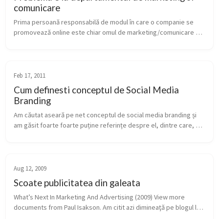
comunicare
Prima persoană responsabilă de modul în care o companie se 
promovează online este chiar omul de marketing/comunicare 
online din companie, cel care dă comandă, aprobă și modifică 
toate campaniile on...
Feb 17, 2011
Cum definesti conceptul de Social Media
Branding
Am căutat aseară pe net conceptul de social media branding și 
am găsit foarte foarte puține referințe despre el, dintre care, 
evident, niciuna în limba română. Nici nu aveam pretenția de la 
așa cev...
Aug 12, 2009
Scoate publicitatea din galeata
What’s Next In Marketing And Advertising (2009) View more 
documents from Paul Isakson. Am citit azi dimineaţă pe blogul lui 
Marius acest slide foarte tare despre tendinţele în marketing şi 