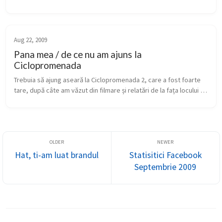
biciclete și role. Întâlnirea era stabilită pe la 8, iar eu am planific...
Aug 22, 2009
Pana mea / de ce nu am ajuns la
Ciclopromenada
Trebuia să ajung aseară la Ciclopromenada 2, care a fost foarte 
tare, după câte am văzut din filmare și relatări de la fața locului – 
au fost 106 de bicicliști. N-am mai ajuns din cauza unei pene l...
Hat, ti-am luat brandul
Statisitici Facebook
Septembrie 2009