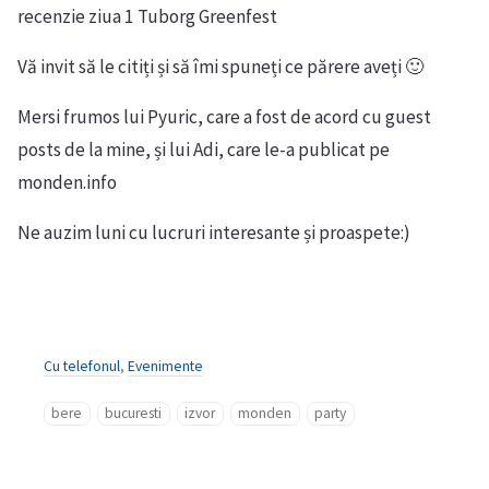
recenzie ziua 1 Tuborg Greenfest
Vă invit să le citiți și să îmi spuneți ce părere aveți 🙂
Mersi frumos lui Pyuric, care a fost de acord cu guest
posts de la mine, și lui Adi, care le-a publicat pe
monden.info
Ne auzim luni cu lucruri interesante și proaspete:)
Cu telefonul
,
Evenimente
bere
bucuresti
izvor
monden
party