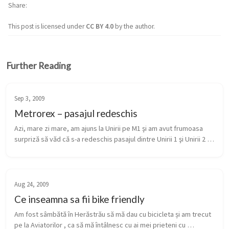
Share
This post is licensed under
CC BY 4.0
by the author.
Further Reading
Sep 3, 2009
Metrorex – pasajul redeschis
Azi, mare zi mare, am ajuns la Unirii pe M1 şi am avut frumoasa 
surpriză să văd că s-a redeschis pasajul dintre Unirii 1 şi Unirii 2 
pe sub pământ. Acum se fac din nou 2 minute de la o staţie la al...
Aug 24, 2009
Ce inseamna sa fii bike friendly
Am fost sâmbătă în Herăstrău să mă dau cu bicicleta și am trecut 
pe la Aviatorilor , ca să mă întâlnesc cu ai mei prieteni cu 