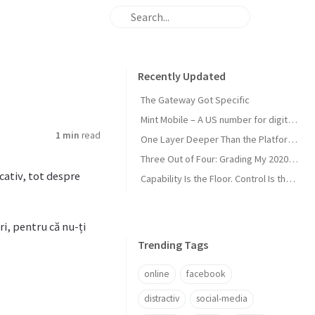
Recently Updated
The Gateway Got Specific
Mint Mobile – A US number for digital nomads
1 min
read
One Layer Deeper Than the Platform Can Swallow
Three Out of Four: Grading My 2020 Unicorn Calls
cativ, tot despre
Capability Is the Floor. Control Is the Moat.
ri, pentru că nu-ți
Trending Tags
online
facebook
distractiv
social-media