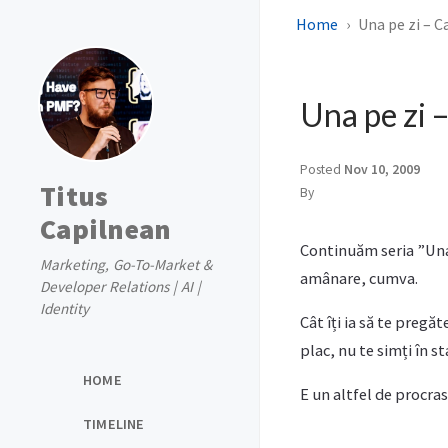
Home
Una pe zi – Cat
Una pe zi – 
Posted
Nov 10, 2009
Titus
By
Capilnean
Continuăm seria ”Una 
Marketing, Go-To-Market &
amânare, cumva.
Developer Relations | AI |
Identity
Cât îți ia să te pregă
plac, nu te simți în st
HOME
E un altfel de procra
TIMELINE