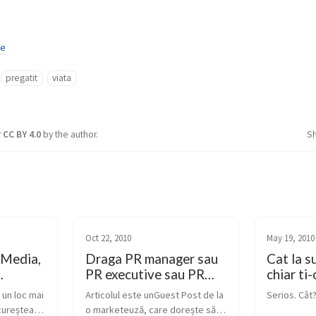
ne
pregatit
viata
r
CC BY 4.0
by the author.
S
Oct 22, 2010
May 19, 2010
 Media,
Draga PR manager sau
Cat la s
PR executive sau PR
chiar ti
assistant
un loc mai 
Articolul este unGuest Post de la 
Serios. Cât
cureștean 
o marketeuză, care dorește să 