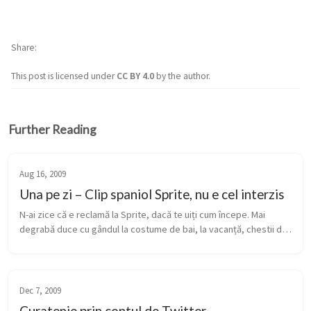
Share
This post is licensed under
CC BY 4.0
by the author.
Further Reading
Aug 16, 2009
Una pe zi – Clip spaniol Sprite, nu e cel interzis
N-ai zice că e reclamă la Sprite, dacă te uiți cum începe. Mai 
degrabă duce cu gândul la costume de bai, la vacanță, chestii de 
genul ăsta. Dacă te uiți până la final, efectul e cu totul altul :)) ...
Dec 7, 2009
Curatenie prin contul de Twitter