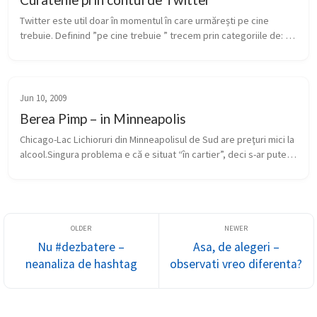
Twitter este util doar în momentul în care urmărești pe cine 
trebuie. Definind ”pe cine trebuie ” trecem prin categoriile de: 
prieteni din offline cu care vorbești și pe online oameni import...
Jun 10, 2009
Berea Pimp – in Minneapolis
Chicago-Lac Lichioruri din Minneapolisul de Sud are preţuri mici la 
alcool.Singura problema e că e situat “în cartier”, deci s-ar putea 
să te întâlnești cu negri. Ce să facă un alb care locuieşte î...
Nu #dezbatere –
Asa, de alegeri –
neanaliza de hashtag
observati vreo diferenta?