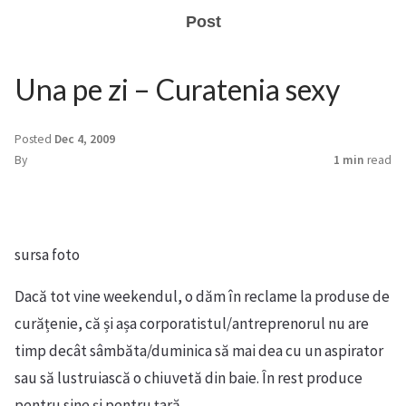
Post
Una pe zi – Curatenia sexy
Posted
Dec 4, 2009
By
1 min
read
sursa foto
Dacă tot vine weekendul, o dăm în reclame la produse de
curățenie, că și așa corporatistul/antreprenorul nu are
timp decât sâmbăta/duminica să mai dea cu un aspirator
sau să lustruiască o chiuvetă din baie. În rest produce
pentru sine și pentru țară.