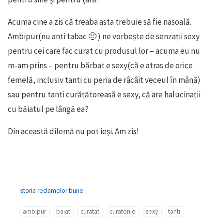
Acuma cine a zis că treaba asta trebuie să fie nasoală.
Ambipur(nu anti tabac 🙂 ) ne vorbește de senzații sexy
pentru cei care fac curat cu produsul lor – acuma eu nu
m-am prins – pentru bărbat e sexy(că e atras de orice
femelă, inclusiv tanti cu peria de râcâit veceul în mână)
sau pentru tanti curățătoreasă e sexy, că are halucinații
cu băiatul pe lângă ea?
Din această dilemă nu pot ieși. Am zis!
Istoria reclamelor bune
ambipur
baiat
curatat
curatenie
sexy
tanti