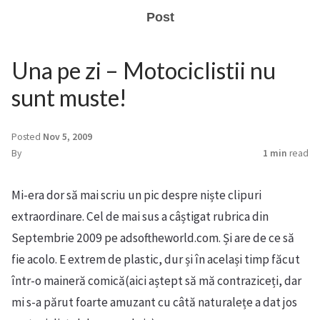
Post
Una pe zi – Motociclistii nu
sunt muste!
Posted
Nov 5, 2009
By
1 min
read
Mi-era dor să mai scriu un pic despre niște clipuri
extraordinare. Cel de mai sus a câștigat rubrica din
Septembrie 2009 pe adsoftheworld.com. Și are de ce să
fie acolo. E extrem de plastic, dur și în același timp făcut
într-o maineră comică(aici aștept să mă contraziceți, dar
mi s-a părut foarte amuzant cu câtă naturalețe a dat jos