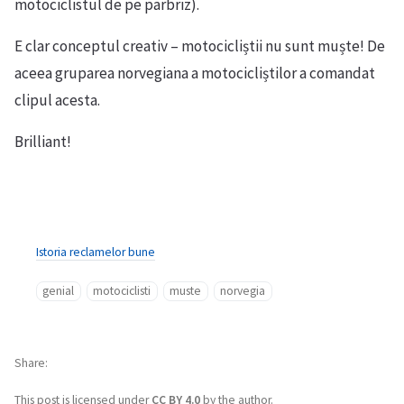
motociclistul de pe parbriz).
E clar conceptul creativ – motocicliștii nu sunt muște! De
aceea gruparea norvegiana a motocicliștilor a comandat
clipul acesta.
Brilliant!
Istoria reclamelor bune
genial
motociclisti
muste
norvegia
Share
This post is licensed under
CC BY 4.0
by the author.