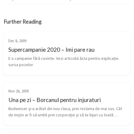
Further Reading
Dec 8, 2009
Supercampanie 2020 – Imi pare rau
E o campanie fără cuvinte. Vezi articolul ăsta pentru explicație. 
sursa pozelor
Nov 26, 2009
Una pe zi – Borcanul pentru injuraturi
Budweiser şi-a arătat din nou clasa, prin reclama de mai sus. Cât 
de mişto ar fi să umbli prin corporaţie şi să te înjuri cu toată 
lumea, sub pretextul că aşa faci chetă de bere? E şi un mecanism 
b...