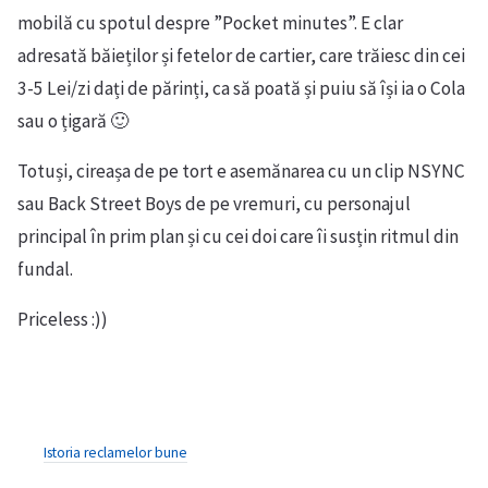
mobilă cu spotul despre ”Pocket minutes”. E clar
adresată băieților și fetelor de cartier, care trăiesc din cei
3-5 Lei/zi dați de părinți, ca să poată și puiu să își ia o Cola
sau o țigară 🙂
Totuși, cireașa de pe tort e asemănarea cu un clip NSYNC
sau Back Street Boys de pe vremuri, cu personajul
principal în prim plan și cu cei doi care îi susțin ritmul din
fundal.
Priceless :))
Istoria reclamelor bune