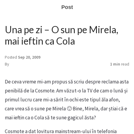
Post
Una pe zi – O sun pe Mirela,
mai ieftin ca Cola
Posted
Sep 20, 2009
By
1 min
read
De ceva vreme mi-am propus să scriu despre reclama asta
penibilă de la Cosmote. Am văzut-o la TV de cam o lună și
primul lucru care mi-a sărit în ochi este tipul ăla afon,
care vrea să o sune pe Mirela 🙂 Bine, Mirela, dar știai că e
mai ieftin ca o Cola să te sune gagicul ăsta?
Cosmote a dat lovitura mainstream-ului în telefonia