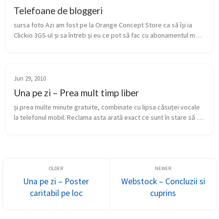
Telefoane de bloggeri
sursa foto Azi am fost pe la Orange Concept Store ca să își ia 
Clickio 3GS-ul și sa întreb și eu ce pot să fac cu abonamentul meu 
flexibil de 1 an ca să pun mâna pe un iPhone, măcar 3G 🙂 Înainte 
...
Jun 29, 2010
Una pe zi – Prea mult timp liber
și prea multe minute gratuite, combinate cu lipsa căsuței vocale 
la telefonul mobil. Reclama asta arată exact ce sunt în stare să 
facă niște draci de 8-10 ani, dacă se prind că pot să se joace cu 
o...
Una pe zi – Poster
Webstock – Concluzii si
caritabil pe loc
cuprins