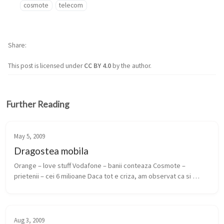
cosmote
telecom
Share
This post is licensed under
CC BY 4.0
by the author.
Further Reading
May 5, 2009
Dragostea mobila
Orange – love stuff Vodafone – banii conteaza Cosmote – 
prietenii – cei 6 milioane Daca tot e criza, am observat ca si 
camapaniile companiilor de telecomunicatii mobile se adapteaza 
si se poziti...
Aug 3, 2009