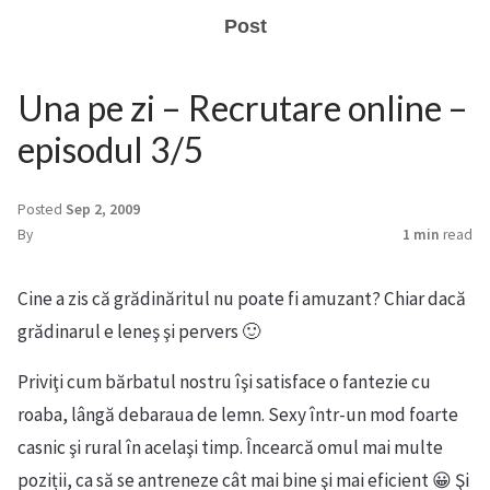
Post
Una pe zi – Recrutare online –
episodul 3/5
Posted
Sep 2, 2009
By
1 min
read
Cine a zis că grădinăritul nu poate fi amuzant? Chiar dacă
grădinarul e leneş şi pervers 🙂
Priviţi cum bărbatul nostru îşi satisface o fantezie cu
roaba, lângă debaraua de lemn. Sexy într-un mod foarte
casnic şi rural în acelaşi timp. Încearcă omul mai multe
poziții, ca să se antreneze cât mai bine şi mai eficient 😀 Şi