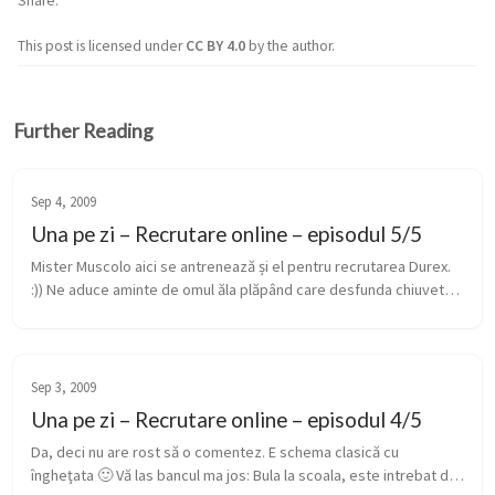
Share
This post is licensed under
CC BY 4.0
by the author.
Further Reading
Sep 4, 2009
Una pe zi – Recrutare online – episodul 5/5
Mister Muscolo aici se antrenează și el pentru recrutarea Durex. 
:)) Ne aduce aminte de omul ăla plăpând care desfunda chiuvete 
și căzi. Amuzant și ușor clișeic, el încheie seria de săptămâna as...
Sep 3, 2009
Una pe zi – Recrutare online – episodul 4/5
Da, deci nu are rost să o comentez. E schema clasică cu 
îngheţata 🙂 Vă las bancul ma jos: Bula la scoala, este intrebat de 