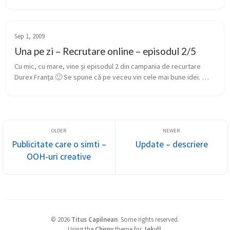
profesor: – Mai Bula, daca in aer sunt trei pasari si tu impusti 
una,...
Sep 1, 2009
Una pe zi – Recrutare online – episodul 2/5
Cu mic, cu mare, vine şi episodul 2 din campania de recurtare 
Durex Franţa 🙂 Se spune că pe veceu vin cele mai bune idei. 
Cred că de asta s-a apucat tipul de antrenament. În pivniţă. Pe 
maşina de ...
Publicitate care o simti –
Update – descriere
OOH-uri creative
©
2026
Titus Capilnean
.
Some rights reserved.
Using the
Chirpy
theme for
Jekyll
.