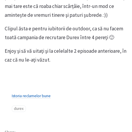
mai tare este că roaba chiar scârțâie, într-un mod ce
amintește de vremuri tinere şi paturi şubrede. :))
Clipul ăsta e pentru iubitorii de outdoor, ca să nu facem
toată campania de recrutare Durex între 4 pereţi 🙂
Enjoy şi să vă uitaţi şi la celelalte 2 episoade anterioare, în
caz că nu le-aţi văzut.
Istoria reclamelor bune
durex