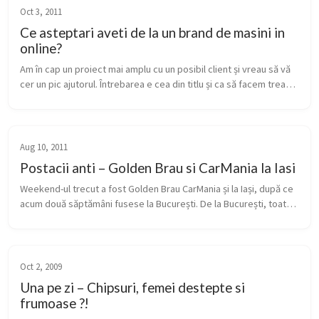
Oct 3, 2011
Ce asteptari aveti de la un brand de masini in
online?
Am în cap un proiect mai amplu cu un posibil client și vreau să vă 
cer un pic ajutorul. Întrebarea e cea din titlu și ca să facem treaba 
un pic mai coerentă, brandul de mașini este unul de top , de...
Aug 10, 2011
Postacii anti – Golden Brau si CarMania la Iasi
Weekend-ul trecut a fost Golden Brau CarMania și la Iași, după ce 
acum două săptămâni fusese la București. De la București, toate 
bune și frumoase, lumea a fost fericită(vezi aici și aici), așa că ...
Oct 2, 2009
Una pe zi – Chipsuri, femei destepte si
frumoase ?!