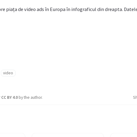
re piața de video ads în Europa în infograficul din dreapta. Datele
video
r
CC BY 4.0
by the author.
S