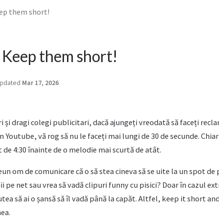
eep them short!
 Keep them short!
pdated
Mar 17, 2026
 și dragi colegi publicitari, dacă ajungeți vreodată să faceți rec
 Youtube, vă rog să nu le faceți mai lungi de 30 de secunde. Chi
 de 4:30 înainte de o melodie mai scurtă de atât.
reun om de comunicare că o să stea cineva să se uite la un spot de
i pe net sau vrea să vadă clipuri funny cu pisici? Doar în cazul ex
putea să ai o șansă să îl vadă până la capăt. Altfel, keep it short a
mea.