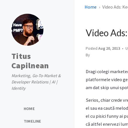
Home
Video Ads: K
Video Ads:
Posted
Aug 20, 2013
U
Titus
By
Capilnean
Dragi colegi marketeri
Marketing, Go-To-Market &
platformele video gen
Developer Relations | AI |
am dat skip unui spot
Identity
Serios, chiar crede v
el sau ea caută melodi
HOME
el cu pisici funny ai 
TIMELINE
că altfel enervezi lu