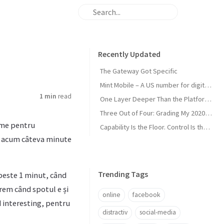
Recently Updated
The Gateway Got Specific
Mint Mobile – A US number for digital nomads
1 min
read
One Layer Deeper Than the Platform Can Swallow
Three Out of Four: Grading My 2020 Unicorn Calls
lame pentru
Capability Is the Floor. Control Is the Moat.
ar acum câteva minute
Trending Tags
 peste 1 minut, când
trem când spotul e și
online
facebook
nd interesting, pentru
distractiv
social-media