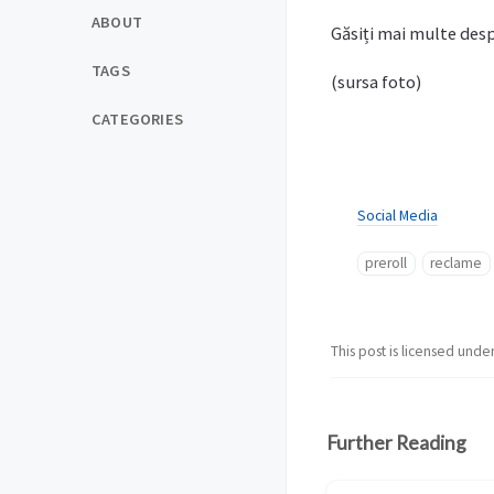
ABOUT
Găsiți mai multe desp
TAGS
(sursa foto)
CATEGORIES
Social Media
preroll
reclame
This post is licensed unde
Further Reading