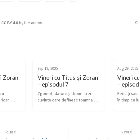
r
CC BY 4.0
by the author.
S
Sep 12, 2025
Aug 29, 2025
și Zoran
Vineri cu Titus și Zoran
Vineri c
– episodul 7
– episod
ru 
Zgomot, datorii și drone: trei 
Fericiți sau
rican 
cuvinte care definesc toamna 
în timp ce l
opeană. L-
noastră Episodul 7 a avut un titlu 
a plecat de 
lnirea 
construit din trei cuvinte care 
ne-a deranj
 al Rusiei 
par disparate, dar se leagă mai 
se face că r
dar nu în 
bine decât pare la prima vedere. 
calmi într-u
Zgo...
lumea ...