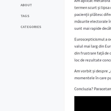
Am aplicat metafora 
ABOUT
termen scurt și lipsa
pacienții plătesc dif
TAGS
măsurile electorale înl
CATEGORIES
sunt mai rapide decât 
Euroscepticismul a oc
valul mai larg din Eu
din frustrare față de
loc de rezultate conc
Am vorbit și despre „
momentele în care pare
Concluzia? Paracetamo