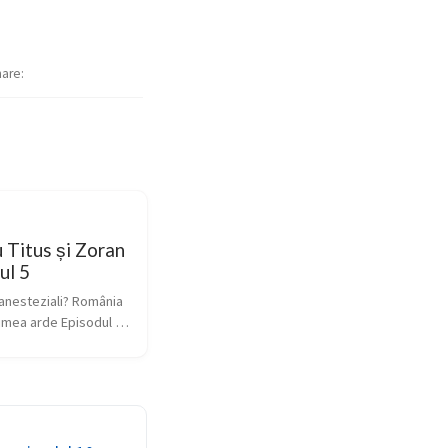
hare
u Titus și Zoran
ul 5
 anesteziali? România 
umea arde Episodul 5 
la o observație care 
at pe amândoi: cum 
omânii par relativ 
n moment în care 