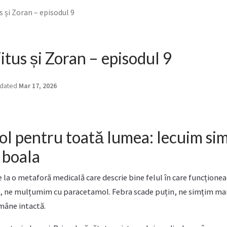
s și Zoran – episodul 9
itus și Zoran – episodul 9
dated
Mar 17, 2026
l pentru toată lumea: lecuim si
 boala
 la o metaforă medicală care descrie bine felul în care funcționeaz
e, ne mulțumim cu paracetamol. Febra scade puțin, ne simțim mai 
mâne intactă.