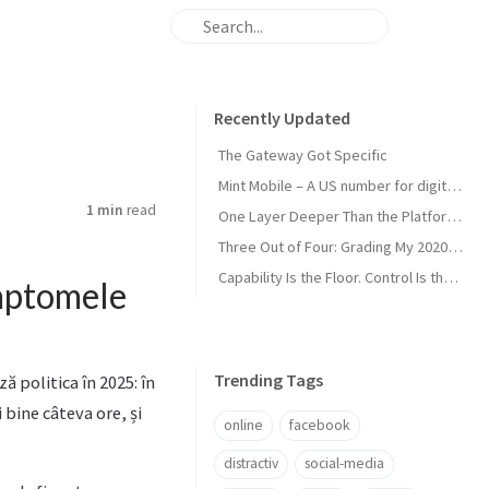
Recently Updated
The Gateway Got Specific
Mint Mobile – A US number for digital nomads
1 min
read
One Layer Deeper Than the Platform Can Swallow
Three Out of Four: Grading My 2020 Unicorn Calls
Capability Is the Floor. Control Is the Moat.
mptomele
Trending Tags
ă politica în 2025: în
bine câteva ore, și
online
facebook
distractiv
social-media