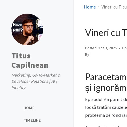
Home
Vineri cu Titu
Vineri cu T
Posted
Oct 3, 2025
Up
Titus
By
Capilnean
Paracetamo
Marketing, Go-To-Market &
Developer Relations | AI |
și ignorăm
Identity
Episodul 9 a pornit de
loc să tratăm cauzel
HOME
problema de fond ră
TIMELINE