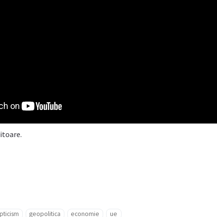
itoare.
pticism
geopolitica
economie
ue