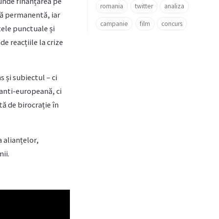
unde finanțarea pe
romania
twitter
analiza
ză permanentă, iar
campanie
film
concurs
tele punctuale și
de reacțiile la crize
 și subiectul – ci
 anti-europeană, ci
ă de birocrație în
 alianțelor,
ii.