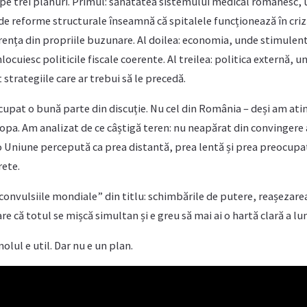
pe trei planuri. Primul: sănătatea sistemului medical românesc, 
 de reforme structurale înseamnă că spitalele funcționează în cri
erența din propriile buzunare. Al doilea: economia, unde stimulen
ocuiesc politicile fiscale coerente. Al treilea: politica externă, un
strategiile care ar trebui să le precedă.
upat o bună parte din discuție. Nu cel din România – deși am atins
ropa. Am analizat de ce câștigă teren: nu neapărat din convingere
 o Uniune percepută ca prea distantă, prea lentă și prea preocupat
rete.
convulsiile mondiale” din titlu: schimbările de putere, reașezarea
 că totul se mișcă simultan și e greu să mai ai o hartă clară a lum
lul e util. Dar nu e un plan.