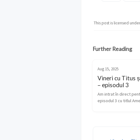
This post is licensed unde
Further Reading
Aug 15, 2025
Vineri cu Titus 
– episodul 3
Am intrat în direct pent
episodul 3 cu titlul Ame
Dream pentru pace eur
am ales inspirat de întâ
președintelui SUA cu cel
– un eveniment istoric, 
sensul bu...