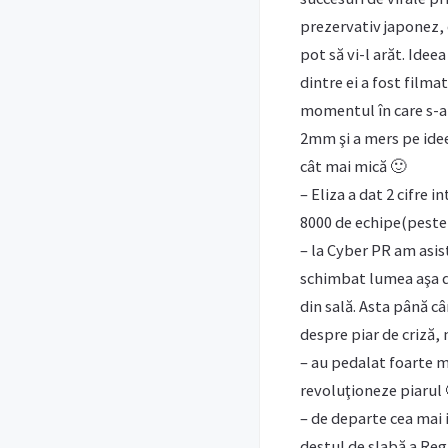
prezervativ japonez, c
pot să vi-l arăt. Idee
dintre ei a fost filma
momentul în care s-au 
2mm şi a mers pe idee
cât mai mică 🙂
– Eliza a dat 2 cifre 
8000 de echipe(peste
– la Cyber PR am asis
schimbat lumea aşa de
din sală. Asta până c
despre piar de criză,
– au pedalat foarte m
revoluţioneze piarul 
– de departe cea mai 
destul de slabă a Reg