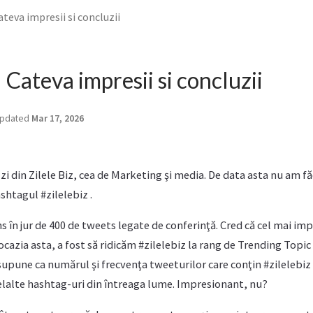
ateva impresii si concluzii
– Cateva impresii si concluzii
pdated
Mar 17, 2026
 zi din Zilele Biz, cea de Marketing şi media. De data asta nu am fă
shtagul #zilelebiz .
s în jur de 400 de tweets legate de conferinţă. Cred că cel mai im
ocazia asta, a fost să ridicăm #zilelebiz la rang de Trending Topi
upune ca numărul şi frecvenţa tweeturilor care conţin #zilelebiz 
elalte hashtag-uri din întreaga lume. Impresionant, nu?