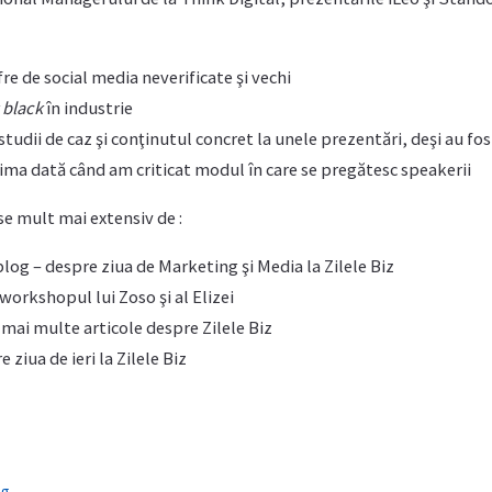
re de social media neverificate şi vechi
 black
în industrie
 studii de caz şi conţinutul concret la unele prezentări, deşi au fo
ima dată când am criticat modul în care se pregătesc speakerii
ise mult mai extensiv de :
 blog – despre ziua de Marketing şi Media la Zilele Biz
workshopul lui Zoso şi al Elizei
mai multe articole despre Zilele Biz
ziua de ieri la Zilele Biz
ng