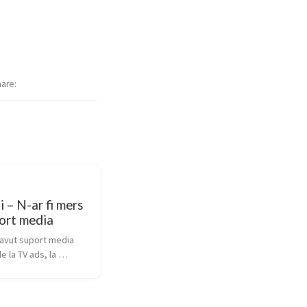
hare
i – N-ar fi mers
ort media
avut suport media 
e la TV ads, la 
H, print și online. 
 ieșit totul la fel de 
-ar fi bazat doar pe 