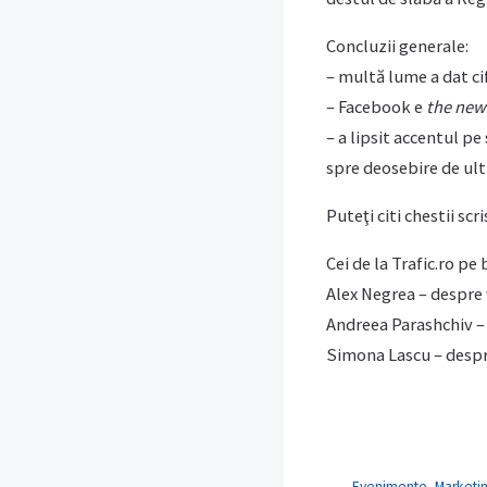
Concluzii generale:
– multă lume a dat cif
– Facebook e
the new
– a lipsit accentul pe
spre deosebire de ult
Puteţi citi chestii scr
Cei de la Trafic.ro pe
Alex Negrea – despre 
Andreea Parashchiv – 
Simona Lascu – despre 
Evenimente
,
Marketi