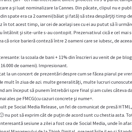
are a şi luat nominalizare la Cannes. Din păcate, clipul nu e publ
a din spate era ca 2 oameni(băiat şi fată) să stea despărţiţi timp de 
tz în tot acest timp, iar cei de acelaşi sex cu ei au putut să îi urmă
întâlnit şi site-urile s-au contopit. Prezervativul cică e cel mai 
a că orice barieră conteză între 2 oameni care se iubesc, de aceea
interesante: la scoala de bani + 11% din înscrieri au venit de pe blog
 16.000 de oameni). Impresionant.
tat la un concert de prezentări despre cum se făcea piarul pe vre
 mult în ziua de azi. multe generalităţi, multe lucruri cunoscut
ând am început să punem întrebări spre final şi am cules câteva d
 mai ales pe FMCG(cu cazuri concrete şi nume=.
ult pe Social Media Release, un fel de comunicat de presă HTML, 
🙂 nu pot să exprim cât de puţin de acord sunt cu chestia asta. To
interesantă sesiune a zilei a fost cea de Social Media, unde în afa
ional Managerului de la Think Digital, prezentările iLeo şi Stand