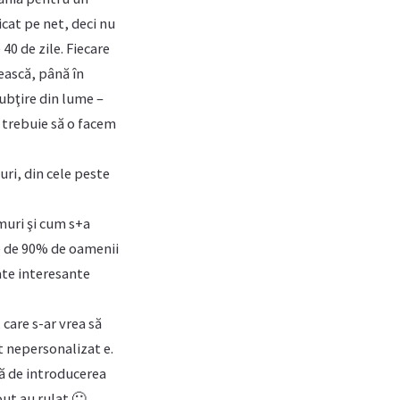
icat pe net, deci nu
40 de zile. Fiecare
rească, până în
subţire din lume –
 trebuie să o facem
uri, din cele peste
muri şi cum s+a
e de 90% de oamenii
ate interesante
care s-ar vrea să
t nepersonalizat e.
ră de introducerea
out au rulat 🙂