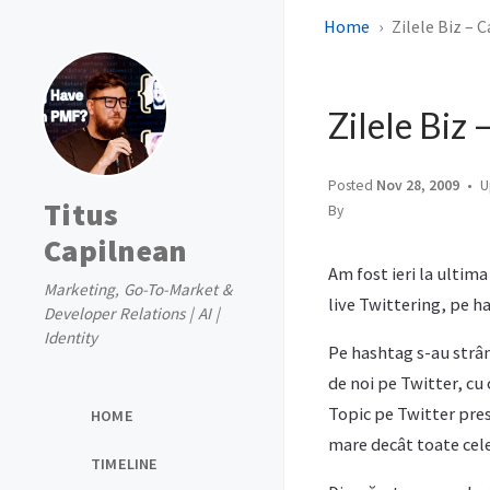
Home
Zilele Biz – C
Zilele Biz 
Posted
Nov 28, 2009
U
Titus
By
Capilnean
Am fost ieri la ultima
Marketing, Go-To-Market &
live Twittering, pe ha
Developer Relations | AI |
Identity
Pe hashtag s-au strân
de noi pe Twitter, cu 
Topic pe Twitter pres
HOME
mare decât toate cel
TIMELINE