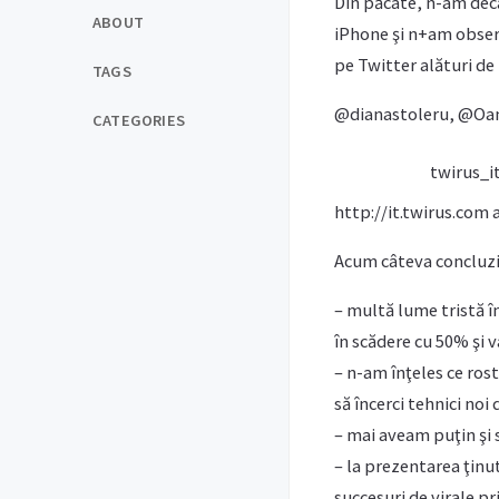
Din păcate, n-am decâ
ABOUT
iPhone şi n+am observ
pe Twitter alături de
TAGS
@dianastoleru, @Oan
CATEGORIES
twirus_it
http://it.twirus.com
Acum câteva concluzii
– multă lume tristă î
în scădere cu 50% şi 
– n-am înţeles ce ros
să încerci tehnici noi
– mai aveam puţin şi 
– la prezentarea ţinu
succesuri de virale p