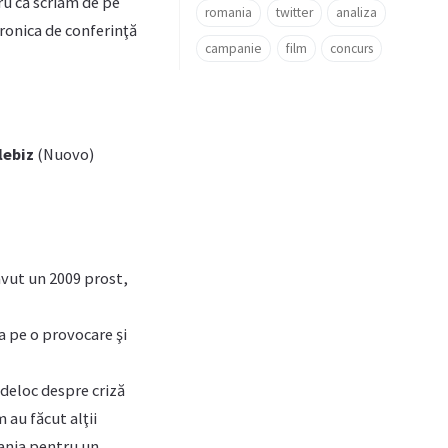
ru că scriam de pe
romania
twitter
analiza
ronica de conferinţă
campanie
film
concurs
lebiz
(Nuovo)
avut un 2009 prost,
a pe o provocare şi
deloc despre criză
 au făcut alţii
pania pentru un