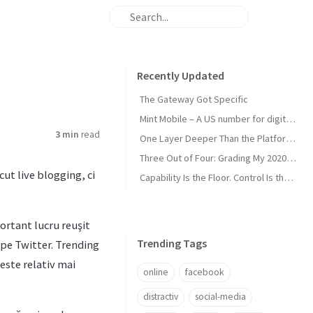
Recently Updated
The Gateway Got Specific
Mint Mobile – A US number for digital nomads
3 min
read
One Layer Deeper Than the Platform Can Swallow
Three Out of Four: Grading My 2020 Unicorn Calls
cut live blogging, ci
Capability Is the Floor. Control Is the Moat.
portant lucru reuşit
Trending Tags
c pe Twitter. Trending
este relativ mai
online
facebook
distractiv
social-media