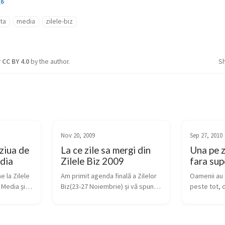
nta
media
zilele-biz
r
CC BY 4.0
by the author.
S
Nov 20, 2009
Sep 27, 2010
 ziua de
La ce zile sa mergi din
Una pe z
dia
Zilele Biz 2009
fara sup
la Zilele 
Am primit agenda finală a Zilelor 
Oamenii au 
 Media și 
Biz(23-27 Noiembrie) și vă spun 
peste tot, d
 cu câteva 
că o să fie un eveniment 
Outdoor & OO
rtea 
interesant. Vă vorbesc aici din 
Crezi că ar fi
are ne 
perspectiva unui om pasionat de 
tare, dacă s