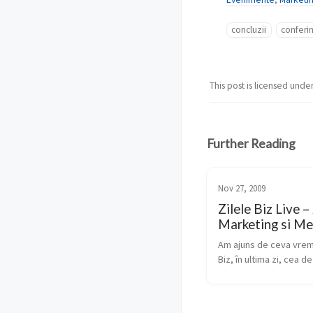
concluzii
conferi
This post is licensed unde
Further Reading
Nov 27, 2009
Zilele Biz Live –
Marketing si Me
Am ajuns de ceva vreme 
Biz, în ultima zi, cea de
Marketing. Ziua începe
discursuri triste din pa
publisherilor români, c