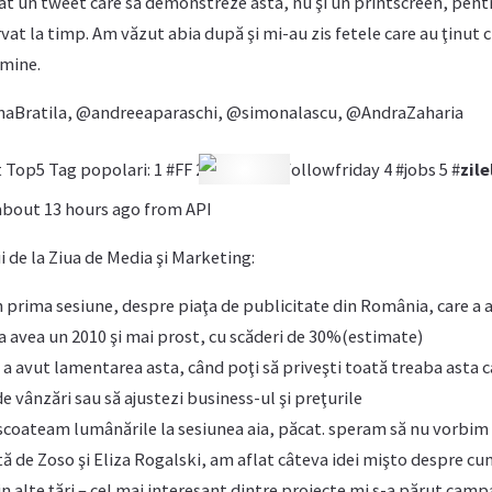
t un tweet care să demonstreze asta, nu şi un printscreen, pent
at la timp. Am văzut abia după şi mi-au zis fetele care au ţinut c
 mine.
aBratila, @andreeaparaschi, @simonalascu, @AndraZaharia
 Top5 Tag popolari: 1 #FF 2 #calcio 3 #followfriday 4 #jobs 5 #
zile
 about 13 hours ago from API
 de la Ziua de Media şi Marketing:
n prima sesiune, despre piaţa de publicitate din România, care a 
va avea un 2010 şi mai prost, cu scăderi de 30%(estimate)
t a avut lamentarea asta, când poţi să priveşti toată treaba asta c
 de vânzări sau să ajustezi business-ul şi preţurile
scoateam lumânările la sesiunea aia, păcat. speram să nu vorbim 
tă de Zoso şi Eliza Rogalski, am aflat câteva idei mişto despre cum
rin alte ţări – cel mai interesant dintre proiecte mi s-a părut cam