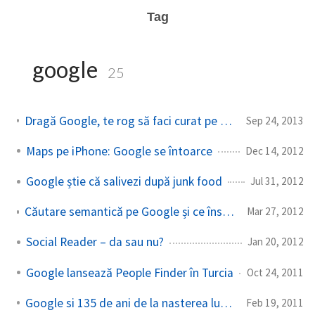
Tag
google
25
Dragă Google, te rog să faci curat pe serverul pe care e Gmailul meu
Sep 24, 2013
Maps pe iPhone: Google se întoarce
Dec 14, 2012
Google știe că salivezi după junk food
Jul 31, 2012
Căutare semantică pe Google și ce înseamnă asta pentru SEOiști
Mar 27, 2012
Social Reader – da sau nu?
Jan 20, 2012
Google lansează People Finder în Turcia
Oct 24, 2011
Google si 135 de ani de la nasterea lui Brancusi
Feb 19, 2011