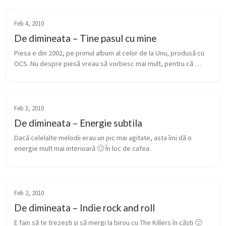
Feb 4, 2010
De dimineata – Tine pasul cu mine
Piesa e din 2002, pe primul album al celor de la Unu, produsă cu 
OCS. Nu despre piesă vreau să vorbesc mai mult, pentru că 
despre ea găsiți inclusiv pe wikipedia 🙂 Nu. Cred că mai 
important e mesa...
Feb 3, 2010
De dimineata – Energie subtila
Dacă celelalte melodii erau un pic mai agitate, asta îmi dă o 
energie mult mai interioară 🙂 În loc de cafea.
Feb 2, 2010
De dimineata – Indie rock and roll
E fain să te trezești și să mergi la birou cu The Killers în căști 🙂 