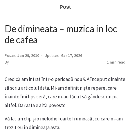
Post
De dimineata – muzica in loc
de cafea
Posted
Jan 29, 2010
Updated
Mar 17, 2026
By
1 min
read
Cred că am intrat într-o perioadă nouă. A început dinainte
să scriu articolul ăsta. Mi-am definit niște repere, care
înainte îmi lipsiseră, care m-au făcut să gândesc un pic
altfel. Dar asta e altă poveste.
Vă las un clip și o melodie foarte frumoasă, cu care m-am
trezit eu în dimineața asta.