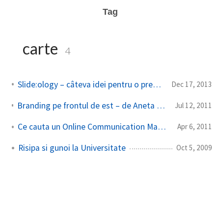
Tag
carte
4
Slide:ology – câteva idei pentru o prezentare mai bună
Dec 17, 2013
Branding pe frontul de est – de Aneta Bogdan – cateva cuvinte
Jul 12, 2011
Ce cauta un Online Communication Manager in companie
Apr 6, 2011
Risipa si gunoi la Universitate
Oct 5, 2009