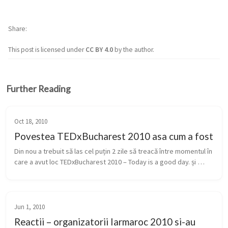
Share
This post is licensed under
CC BY 4.0
by the author.
Further Reading
Oct 18, 2010
Povestea TEDxBucharest 2010 asa cum a fost
Din nou a trebuit să las cel puțin 2 zile să treacă între momentul în 
care a avut loc TEDxBucharest 2010 – Today is a good day. și 
momentul în care pun pe suport electronic fluxul de idei care a 
ci...
Jun 1, 2010
Reactii – organizatorii Iarmaroc 2010 si-au