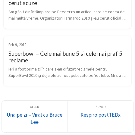
cerut scuze
Am găsit din întâmplare pe Feeder.ro un articol care se cocea de 
mai multă vreme. Organizatorii Iarmaroc 2010 și-au cerut oficial 
scuze de la participanți, artiști, expozanți, de la toată lumea. Ce...
Feb 9, 2010
Superbowl – Cele mai bune 5 si cele mai praf 5
reclame
Ieri a fost prima zi în care s-au difuzat reclamele pentru 
SuperBowl 2010 și deja ele au fost publicate pe Youtube. Mi s-a 
părut interesant topul făcut de Mashable, care prezintă cele mai 
tari și c...
Una pe zi – Viral cu Bruce
Respiro postTEDx
Lee