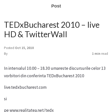
Post
TEDxBucharest 2010 – live
HD & TwitterWall
Posted
Oct 15, 2010
By
1 min
read
In intervalul 10.00 – 18.30 umareste discursurile celor 13
vorbitori din conferinta TEDxBucharest 2010
live.tedxbucharest.com
si
pe www.realitatea.net/tedx